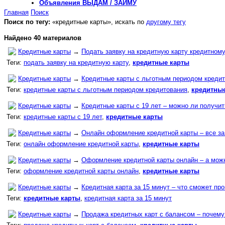
Объявления
ВЫДАМ / ЗАЙМУ
Главная
Поиск
Поиск по тегу:
«кредитные карты», искать по
другому тегу
Найдено 40 материалов
Кредитные карты
→
Подать заявку на кредитную карту кредитному
Теги:
подать заявку на кредитную карту
,
кредитные карты
Кредитные карты
→
Кредитные карты с льготным периодом кредит
Теги:
кредитные карты с льготным периодом кредитования
,
кредитны
Кредитные карты
→
Кредитные карты с 19 лет – можно ли получит
Теги:
кредитные карты с 19 лет
,
кредитные карты
Кредитные карты
→
Онлайн оформление кредитной карты – все за
Теги:
онлайн оформление кредитной карты
,
кредитные карты
Кредитные карты
→
Оформление кредитной карты онлайн – а мож
Теги:
оформление кредитной карты онлайн
,
кредитные карты
Кредитные карты
→
Кредитная карта за 15 минут – что сможет про
Теги:
кредитные карты
,
кредитная карта за 15 минут
Кредитные карты
→
Продажа кредитных карт с балансом – почему