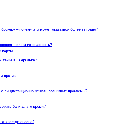
 брокеру – почему это может оказаться более выгодно?
ования – в чём их опасность?
е карты
ь такие в Сбербанке?
 и против
но ли дистанционно решать возникшие проблемы?
верить банк за это время?
 это всегда опасно?