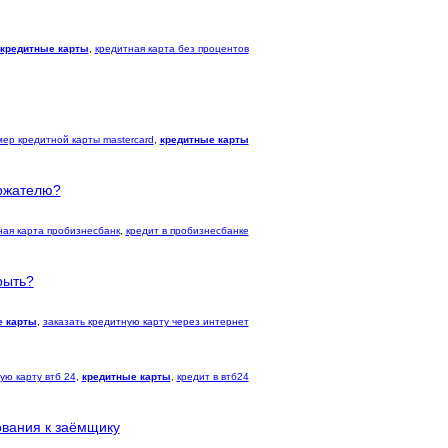
кредитные карты
,
кредитная карта без процентов
ер кредитной карты mastercard
,
кредитные карты
ержателю?
ная карта пробизнесбанк
,
кредит в пробизнесбанке
рыть?
е карты
,
заказать кредитную карту через интернет
ую карту втб 24
,
кредитные карты
,
кредит в втб24
ования к заёмщику