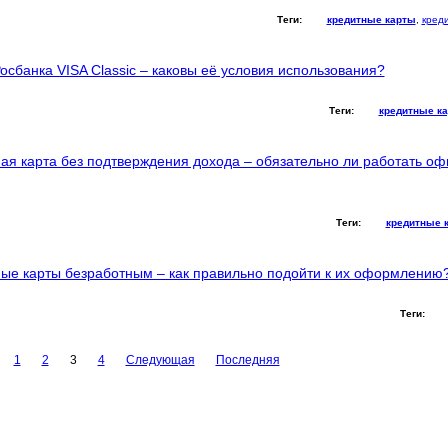
Теги:
кредитные карты
,
кред
осбанка VISA Classic – каковы её условия использования?
Теги:
кредитные к
ая карта без подтверждения дохода – обязательно ли работать оф
Теги:
кредитные 
ые карты безработным – как правильно подойти к их оформлению
Теги:
1
2
3
4
Следующая
Последняя