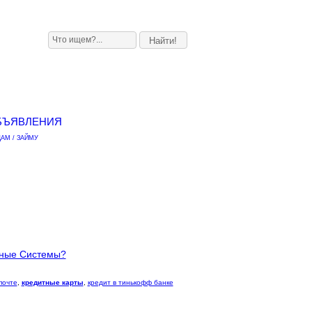
БЪЯВЛЕНИЯ
АМ / ЗАЙМУ
тные Системы?
почте
,
кредитные карты
,
кредит в тинькофф банке