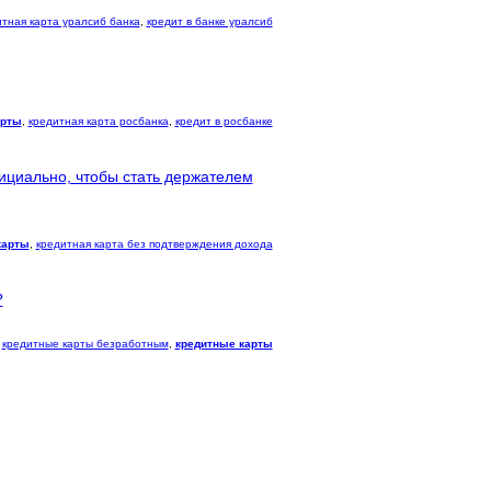
итная карта уралсиб банка
,
кредит в банке уралсиб
арты
,
кредитная карта росбанка
,
кредит в росбанке
ициально, чтобы стать держателем
карты
,
кредитная карта без подтверждения дохода
?
кредитные карты безработным
,
кредитные карты