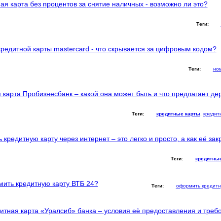
ая карта без процентов за снятие наличных - возможно ли это?
Теги:
редитной карты mastercard - что скрывается за цифровым кодом?
Теги:
ном
 карта Пробизнесбанк – какой она может быть и что предлагает д
Теги:
кредитные карты
,
кредит
ь кредитную карту через интернет – это легко и просто, а как её зак
Теги:
кредитны
мить кредитную карту ВТБ 24?
Теги:
оформить кредитн
итная карта «Уралсиб» банка – условия её предоставления и треб