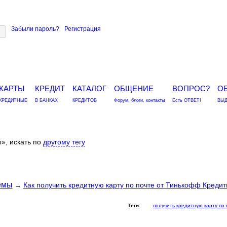
Забыли пароль?
Регистрация
КАРТЫ
КРЕДИТ
КАТАЛОГ
ОБЩЕНИЕ
ВОПРОС?
О
КРЕДИТНЫЕ
В БАНКАХ
КРЕДИТОВ
Форум, блоги, контакты
Есть ОТВЕТ!
ВЫД
», искать по
другому тегу
емы
Как получить кредитную карту по почте от Тинькофф Креди
→
Теги:
получить кредитную карту по 