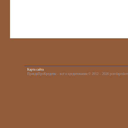
Карта сайта
ПравдаПроКредиты – всё о кредитовании © 2012 – 2026 pravdaprokred