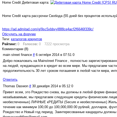
Home Credit Дебетовая карта:
Home Credit карта рассрочки Свобода (55 дней без процентов используй
https://ad.admitad.com/g/9sc5xbbvyl888ce4acf2f6646f339c/
Обсудить на форуме
Теги:
каталогов кредитов
Рейтинг:
0
Голосов:
0
7222 просмотра
Комментарии (
8
)
main street finance
#
6 октября 2014 в 07:51
0
Добро пожаловать на Mainstreet Finance , полностью зарегистрирован
на людей, нуждающихся в кредит во всем мире. Мы предлагаем частны
продолжительность 30 лет сроком погашения в любой части мира, инте
Ответить
Thomas Daswon
#
30 декабря 2014 в 05:12
0
Привет всем, это Рождество снова, вы должны в любой форме финанс
незабываемым, мы предлагаем следующие кредиты физическим лицам, 
необеспеченных) ЛИЧНЫЕ кРЕДИТЫ (Secure и необеспеченных) Жилые к
течение как минимум 100,00 до 100,000,000.00 рублей, долларов, фунт
Рождество и Новый год период. Заинтересованные кандидаты должны п
thomascreditfirm@gmail.com