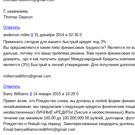
С уважением,
Thomas Dawson
Ответить
anderson miller
#
31 декабря 2014 в 02:35
0
Применить сегодня для вашего быстрый кредит под 3%
Вы предъявляются какие-либо финансовые трудности? Является ли ваш
дальше, потому что ваша проблема решена. Вам нужна финансовая по
доверять, где и как получить кредит.Международный Кредиты компания
является (3%) Быстрый и легкий утверждение. Для получения дополн
millercreditfirm@gmail.com
Ответить
Barry Williams
#
14 января 2015 в 10:28
0
Привет всем, это Рождество снова, вы должны в любой форме финанс
незабываемым, мы предлагаем следующие кредиты физическим лицам, 
необеспеченных) ЛИЧНЫЕ кРЕДИТЫ (Secure и необеспеченных) Жилые к
течение как минимум 100,00 до 100,000,000.00 рублей, долларов, фунт
Рождество и Новый год период. Заинтересованные кандидаты должны п
Email:barrywilliamscreditfirm@gmail.com