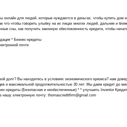
ы онлайн для людей, которые нуждаются в деньгах, чтобы купить дом и
ак что чтобы говорить улыбку на их лицах многих людей, дальние и бли
 ночные сны, как получить законную обеспокоенность кредита, чтобы нач
дация * Бизнес-кредиты
ектронной почте.
вой долг? Вы находитесь в условиях экономического кризиса? нам дове
ев и максимальной продолжительностью 30 лет. Мы даем кредит до мин
ес-кредиты (Безопасная и необеспеченные) * * улучшить Inventor Кредиты
з нашу электронную почту: thomascreditfirm@gmail.com