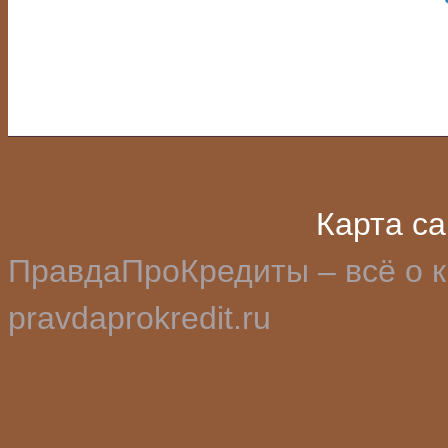
Карта с
ПравдаПроКредиты – всё о к
pravdaprokredit.ru