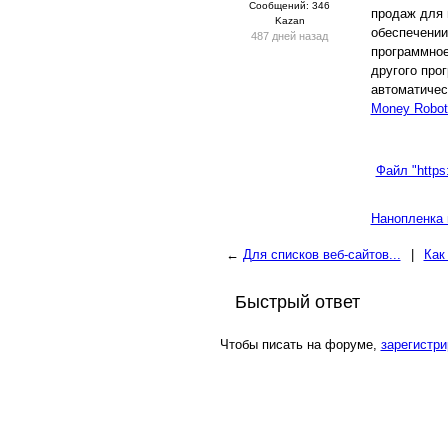
Сообщений: 346
продаж для 
Kazan
обеспечении
487 дней назад
программное
другого про
автоматичес
Money Robot
Файл "https
Нанопленка 
←
Для списков веб-сайтов...
|
Как
Быстрый ответ
Чтобы писать на форуме,
зарегистри