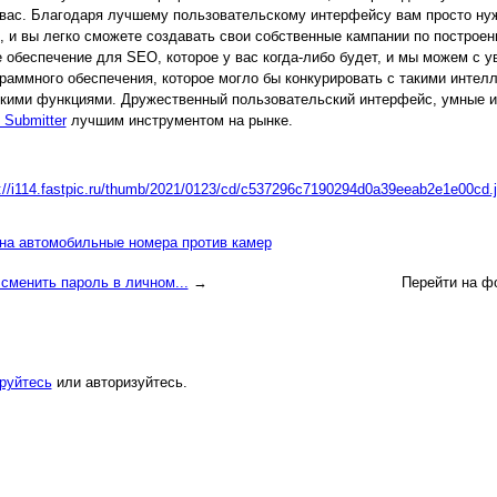
вас. Благодаря лучшему пользовательскому интерфейсу вам просто нуж
, и вы легко сможете создавать свои собственные кампании по постро
 обеспечение для SEO, которое у вас когда-либо будет, и мы можем с ув
граммного обеспечения, которое могло бы конкурировать с такими инте
кими функциями. Дружественный пользовательский интерфейс, умные и
 Submitter
лучшим инструментом на рынке.
://i114.fastpic.ru/thumb/2021/0123/cd/c537296c7190294d0a39eeab2e1e00cd.
на автомобильные номера против камер
 сменить пароль в личном...
→
Перейти на ф
руйтесь
или авторизуйтесь.