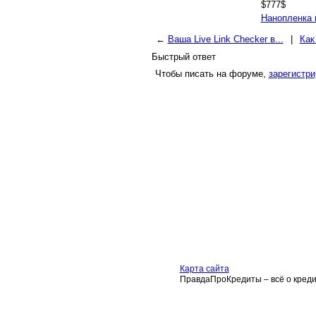
$777$
Нанопленка 
←
Ваша Live Link Checker в...
|
Как
Быстрый ответ
Чтобы писать на форуме,
зарегистри
Карта сайта
ПравдаПроКредиты – всё о кредит