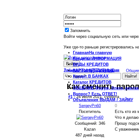
Запомнить
Войти через социальную сеть или чере
Уже где-то раньше регистрировались на
Главная
На главную
Кредиты
ИНФОРМАЦИЯ
ВИДЫ
КРЕДИТОВ
Забыли пароль?
Регистрация
КАРТЫ
КРЕДИТНЫЕ
Главная
Форум о кредитах
Общие 
Кредит
В БАНКАХ
Каталог
КРЕДИТОВ
Как сменить парол
ОБЩЕНИЕ
Форум, блоги, конта
Вопрос?
Есть ОТВЕТ!
#1
- 24 июля 2021, суббота
Объявления
ВЫДАМ / ЗАЙМУ
SergeyPn60
0
Посетитель
Есть кто из
Что я делаю
Сообщений: 346
Прошу подск
Kazan
С уважением
487 дней назад