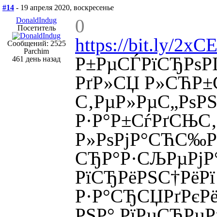
#14
- 19 апреля 2020, воскресенье
0
DonaldIndug
Посетитель
https://bit.ly/2x
Сообщений: 2525
Parchim
Р±РµСЃРїСЂРѕРІ
461 день назад
РґР»СЏ Р»СЋР±С‹
С‚РµР»РµС„РѕРЅ
Р·Р°Р±СѓРґСЊС‚
Р»РѕРјР°СЋС‰
СЂР°Р·СЉРµРјР
РїСЂРёРЅС†РёРї
Р·Р°СЂСЏРґРєРё
РЅР° РїРµСЂРµР