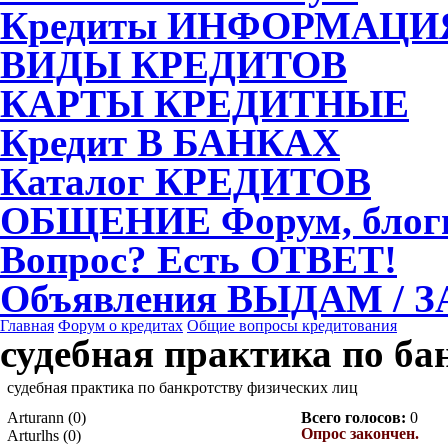
Кредиты
ИНФОРМАЦИ
ВИДЫ
КРЕДИТОВ
КАРТЫ
КРЕДИТНЫЕ
Кредит
В БАНКАХ
Каталог
КРЕДИТОВ
ОБЩЕНИЕ
Форум, блог
Вопрос?
Есть ОТВЕТ!
Объявления
ВЫДАМ / 
Главная
Форум о кредитах
Общие вопросы кредитования
судебная практика по ба
судебная практика по банкротству физических лиц
Arturann (0)
Всего голосов:
0
Опрос закончен.
Arturlhs (0)