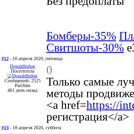
Без предоплаты
Бомберы-35%
Пл
Свитшоты-30%
e
#12
- 10 апреля 2020, пятница
0
DonaldIndug
Посетитель
Только самые лу
Сообщений: 2525
Parchim
методы продвиж
461 день назад
<a href=
https://in
регистрация</a>
#13
- 18 апреля 2020, суббота