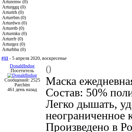
Arturemw (0)
Arturggq (0)
Arturtrh (0)
Arturrbm (0)
Arturdwn (0)
Arturetb (0)
Arturmku (0)
Arturrfr (0)
Arturgez (0)
Arturbhu (0)
#11
- 5 апреля 2020, воскресенье
0
DonaldIndug
Посетитель
Маска ежедневная
Сообщений: 2525
Parchim
Состав: 50% поли
461 день назад
Легко дышать, уд
неограниченное к
Произведено в Ро