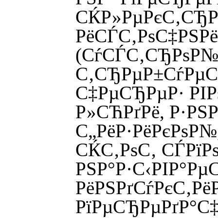
СЌР»РµРєС‚СЂР
РёСЃС‚РѕС‡РЅРё
(СѓСЃС‚СЂРѕР№С
С‚СЂРµР±СѓРµС
С‡РµСЂРµР· РІР
Р»СЋРґРё, Р·РЅР
С„РёР·РёРєРѕР№,
СЌС‚РѕС‚ СЃРїР
РЅР°Р·С‹РІР°Рµ
РёРЅРґСѓРєС‚Рё
РїРµСЂРµРґР°С