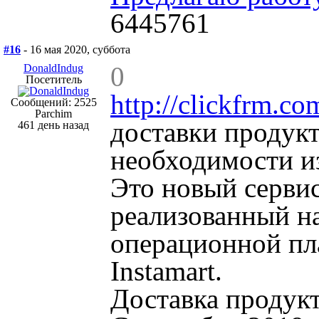
6445761
#16
- 16 мая 2020, суббота
0
DonaldIndug
Посетитель
http://clickfrm.c
Сообщений: 2525
Parchim
доставки продукт
461 день назад
необходимости из
Это новый сервис
реализованный н
операционной пл
Instamart.
Доставка продукт