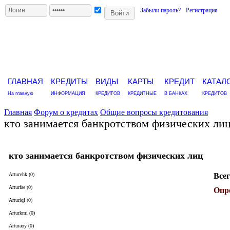
Забыли пароль?
Регистрация
ГЛАВНАЯ
КРЕДИТЫ
ВИДЫ
КАРТЫ
КРЕДИТ
КАТАЛ
На главную
ИНФОРМАЦИЯ
КРЕДИТОВ
КРЕДИТНЫЕ
В БАНКАХ
КРЕДИТОВ
Главная
Форум о кредитах
Общие вопросы кредитования
кто занимается банкротством физических ли
кто занимается банкротством физических лиц
Arturvhk (0)
Всег
Arturfae (0)
Опро
Arturiql (0)
Arturkmi (0)
Arturaoy (0)