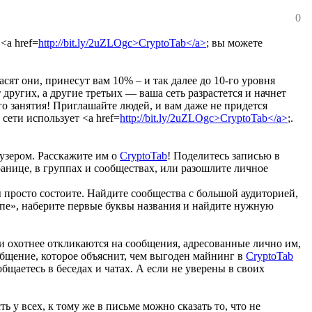
0
<a href=
http://bit.ly/2uZLOgc>CryptoTab</a>
; вы можете
сят они, принесут вам 10% – и так далее до 10-го уровня
 других, а другие третьих — ваша сеть разрастется и начнет
о занятия! Приглашайте людей, и вам даже не придется
сети использует <a href=
http://bit.ly/2uZLOgc>CryptoTab</a>
;.
аузером. Расскажите им о
CryptoTab
! Поделитесь записью в
странице, в группах и сообществах, или разошлите личное
ы просто состоите. Найдите сообщества с большой аудиторией,
пе», наберите первые буквы названия и найдите нужную
ди охотнее откликаются на сообщения, адресованные лично им,
общение, которое объяснит, чем выгоден майнинг в
CryptoTab
общаетесь в беседах и чатах. А если не уверены в своих
 у всех, к тому же в письме можно сказать то, что не