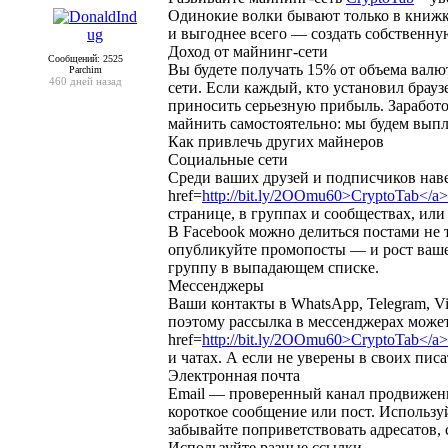
Одинокие волки бывают только в книжка
и выгоднее всего — создать собственну
Доход от майнинг-сети
Сообщений: 2525
Вы будете получать 15% от объема валют
Parchim
460 дней назад
сети. Если каждый, кто установил браузе
приносить серьезную прибыль. Заработо
майнить самостоятельно: мы будем выпла
Как привлечь других майнеров
Социальные сети
Среди ваших друзей и подписчиков навер
href=
http://bit.ly/2OOmu60>CryptoTab</a>
странице, в группах и сообществах, ил
В Facebook можно делиться постами не т
опубликуйте промопосты — и рост ваше
группу в выпадающем списке.
Мессенджеры
Ваши контакты в WhatsApp, Telegram, V
поэтому рассылка в мессенджерах может 
href=
http://bit.ly/2OOmu60>CryptoTab</a>
и чатах. А если не уверены в своих пис
Электронная почта
Email — проверенный канал продвижения,
короткое сообщение или пост. Использ
забывайте поприветствовать адресатов, 
Используйте разные ссылки