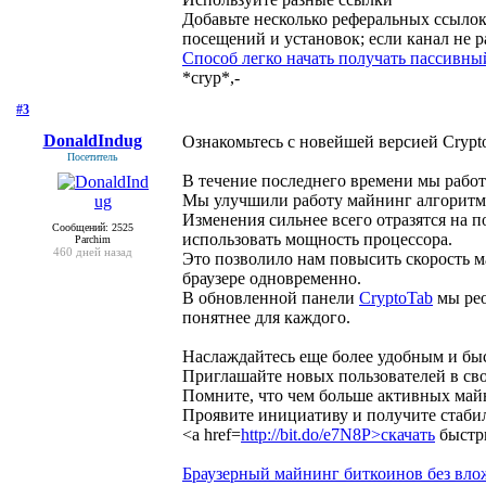
Добавьте несколько реферальных ссылок
посещений и установок; если канал не 
Способ легко начать получать пассивны
*cryp*,-
#3
- 11 сентября 2019, среда
DonaldIndug
Ознакомьтесь с новейшей версией Crypt
Посетитель
В течение последнего времени мы работ
Мы улучшили работу майнинг алгоритма и
Изменения сильнее всего отразятся на 
Сообщений: 2525
использовать мощность процессора.
Parchim
460 дней назад
Это позволило нам повысить скорость 
браузере одновременно.
В обновленной панели
CryptoTab
мы рео
понятнее для каждого.
Наслаждайтесь еще более удобным и б
Приглашайте новых пользователей в св
Помните, что чем больше активных майн
Проявите инициативу и получите стаби
<a href=
http://bit.do/e7N8P>скачать
быстры
Браузерный майнинг биткоинов без вл