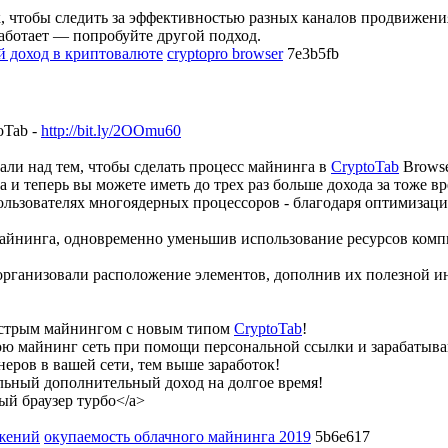
, чтобы следить за эффективностью разных каналов продвижени
работает — попробуйте другой подход.
й доход в криптовалюте
cryptopro browser
7e3b5fb
oTab -
http://bit.ly/2OOmu60
али над тем, чтобы сделать процесс майнинга в
CryptoTab
Browse
 теперь вы можете иметь до трех раз больше дохода за тоже вре
пользователях многоядерных процессоров - благодаря оптимизац
майнинга, одновременно уменьшив использование ресурсов компь
рганизовали расположение элементов, дополнив их полезной и
ыстрым майнингом с новым типом
CryptoTab
!
ою майнинг сеть при помощи персональной ссылки и зарабатыва
еров в вашей сети, тем выше заработок!
льный дополнительный доход на долгое время!
й браузер турбо</a>
ожений
окупаемость облачного майнинга 2019
5b6e617