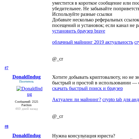
уместится в короткое сообщение или по
убедительнее. Не забывайте поприветств
Используйте разные ссылки
Добавьте несколько реферальных ссылок
посещений и установок; если канал не 
установить браузер brave
облачный майнинг 2019 актуальность
cr
@_cr
#7
- 17 сентября 2019, вторник
DonaldIndug
Хотите добывать криптовалюту, но не з
Посетитель
быстрый и простой в использовании — 
скачать быстрый поиск и браузер
Актуален ли майнинг?
crypto tab для ан
Сообщений: 2525
Parchim
460 дней назад
@_cr
#8
- 16 ноября 2019, суббота
DonaldIndug
Нужна консультация юриста?