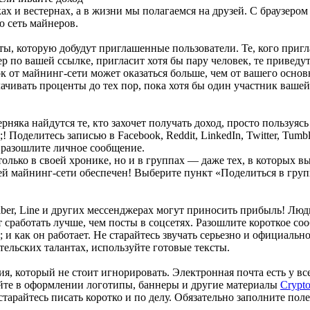
х и вестернах, а в жизни мы полагаемся на друзей. С браузеро
ю сеть майнеров.
ы, которую добудут приглашенные пользователи. Те, кого пригла
р по вашей ссылке, пригласит хотя бы пару человек, те приведут
к от майнинг-сети может оказаться больше, чем от вашего основ
чивать проценты до тех пор, пока хотя бы один участник вашей 
няка найдутся те, кто захочет получать доход, просто пользуясь
;! Поделитесь записью в Facebook, Reddit, LinkedIn, Twitter, Tum
и разошлите личное сообщение.
олько в своей хронике, но и в группах — даже тех, в которых в
й майнинг-сети обеспечен! Выберите пункт «Поделиться в груп
iber, Line и других мессенджерах могут приносить прибыль! Лю
сработать лучше, чем посты в соцсетях. Разошлите короткое со
; и как он работает. Не старайтесь звучать серьезно и официаль
ательских талантах, используйте готовые тексты.
 который не стоит игнорировать. Электронная почта есть у всех
уйте в оформлении логотипы, баннеры и другие материалы
Crypt
старайтесь писать коротко и по делу. Обязательно заполните пол