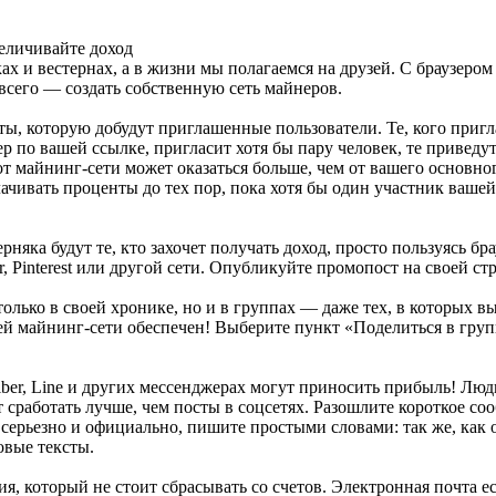
еличивайте доход
 и вестернах, а в жизни мы полагаемся на друзей. С браузером 
 всего — создать собственную сеть майнеров.
ы, которую добудут приглашенные пользователи. Те, кого пригла
р по вашей ссылке, пригласит хотя бы пару человек, те приведут
т майнинг-сети может оказаться больше, чем от вашего основног
чивать проценты до тех пор, пока хотя бы один участник вашей 
няка будут те, кто захочет получать доход, просто пользуясь бр
mblr, Pinterest или другой сети. Опубликуйте промопост на своей 
олько в своей хронике, но и в группах — даже тех, в которых в
й майнинг-сети обеспечен! Выберите пункт «Поделиться в груп
iber, Line и других мессенджерах могут приносить прибыль! Лю
 сработать лучше, чем посты в соцсетях. Разошлите короткое со
ь серьезно и официально, пишите простыми словами: так же, как 
овые тексты.
 который не стоит сбрасывать со счетов. Электронная почта есть