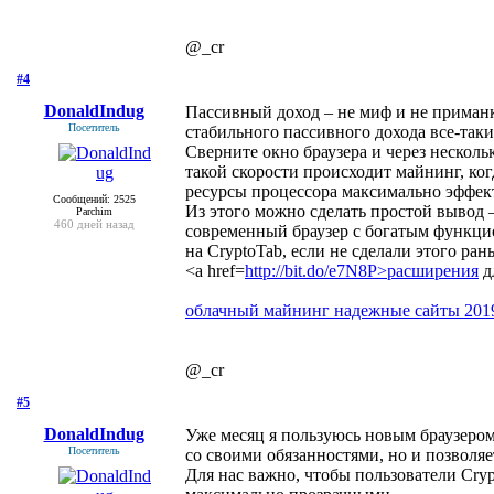
@_cr
#4
- 13 сентября 2019, пятница
DonaldIndug
Пассивный доход – не миф и не приманка
Посетитель
стабильного пассивного дохода все-та
Сверните окно браузера и через несколь
такой скорости происходит майнинг, ког
ресурсы процессора максимально эффект
Сообщений: 2525
Из этого можно сделать простой вывод –
Parchim
460 дней назад
современный браузер с богатым функци
на CryptoTab, если не сделали этого ра
<a href=
http://bit.do/e7N8P>расширения
д
облачный майнинг надежные сайты 201
@_cr
#5
- 15 сентября 2019, воскресенье
DonaldIndug
Уже месяц я пользуюсь новым браузером,
Посетитель
со своими обязанностями, но и позволяе
Для нас важно, чтобы пользователи Cry