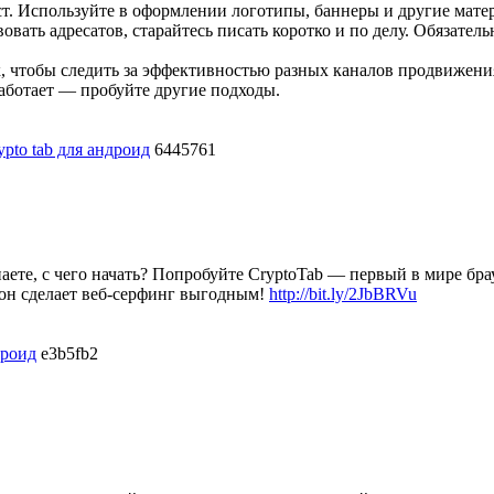
ст. Используйте в оформлении логотипы, баннеры и другие мат
овать адресатов, старайтесь писать коротко и по делу. Обязател
, чтобы следить за эффективностью разных каналов продвижени
работает — пробуйте другие подходы.
ypto tab для андроид
6445761
наете, с чего начать? Попробуйте CryptoTab — первый в мире бр
он сделает веб-серфинг выгодным!
http://bit.ly/2JbBRVu
дроид
e3b5fb2