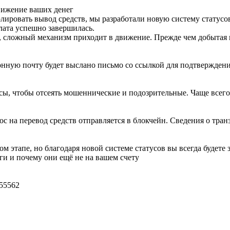
вижение ваших денег
ировать вывод средств, мы разработали новую систему статусов. 
лата успешно завершилась.
у, сложный механизм приходит в движение. Прежде чем добытая
ронную почту будет выслано письмо со ссылкой для подтвержде
ы, чтобы отсеять мошеннические и подозрительные. Чаще всего 
с на перевод средств отправляется в блокчейн. Сведения о тра
этапе, но благодаря новой системе статусов вы всегда будете зн
ьги и почему они ещё не на вашем счету
55562