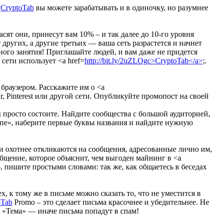
м
CryptoTab
вы можете зарабатывать и в одиночку, но разумнее
сят они, принесут вам 10% – и так далее до 10-го уровня
 других, а другие третьих — ваша сеть разрастется и начнет
ного занятия! Приглашайте людей, и вам даже не придется
сети использует <a href=
http://bit.ly/2uZLOgc>CryptoTab</a>
;.
 браузером. Расскажите им о <a
blr, Pinterest или другой сети. Опубликуйте промопост на своей
ы просто состоите. Найдите сообщества с большой аудиторией,
пе», наберите первые буквы названия и найдите нужную
ди охотнее откликаются на сообщения, адресованные лично им,
общение, которое объяснит, чем выгоден майнинг в <a
но, пишите простыми словами: так же, как общаетесь в беседах
, к тому же в письме можно сказать то, что не уместится в
oTab
Promo – это сделает письма красочнее и убедительнее. Не
е «Тема» — иначе письма попадут в спам!