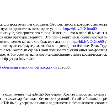
 для искателей легких денег. Это реальность, которая с легкост
ки нужно приложить некоторые усилия.
http://bit.ly/2OOmu60
ко секунд разверните его снова. Заметили, что в первый момент 
да окно браузера свернуто. Это происходит из-за особенностей
ивно только когда окно браузера активно.
http://bit.ly/2OOmu60
?
 пользуйтесь браузером, чтобы ваш доход был больше. Ведь Cryp
оналом, который сделает ваш пользовательский опыт комфортным
ньше. А бонусом за активное использование станет космическая с
ля браузера brave</a>
9
облачный майнинг без вложений
139588f
 а если точнее - CryptoTab Браузером. Хотите спросить, почему?
т неплохо зарабатывать без всяких усилий! Узнайте больше, пере
ptoTab были уверены в нашей надежности и безопасности своих 