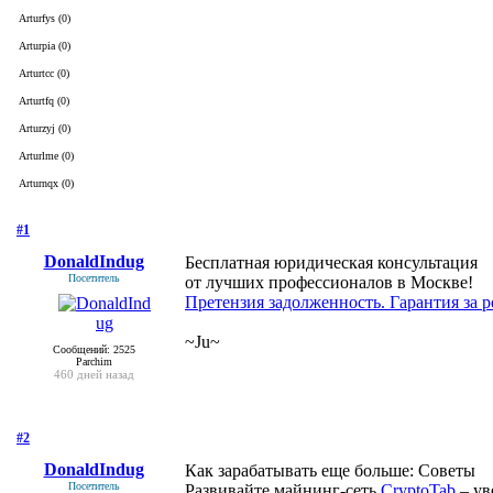
Arturfys (0)
Arturpia (0)
Arturtcc (0)
Arturtfq (0)
Arturzyj (0)
Arturlme (0)
Arturnqx (0)
#1
- 7 августа 2019, среда
DonaldIndug
Бесплатная юридическая консультация
Посетитель
от лучших профессионалов в Москве!
Претензия задолженность. Гарантия за р
~Ju~
Сообщений: 2525
Parchim
460 дней назад
#2
- 30 августа 2019, пятница
DonaldIndug
Как зарабатывать еще больше: Советы
Посетитель
Развивайте майнинг-сеть
CryptoTab
– ув