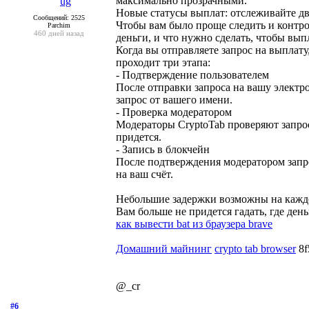
максимально прозрачными.
Новые статусы выплат: отслеживайте д
Сообщений: 2525
Чтобы вам было проще следить и контрол
Parchim
460 дней назад
деньги, и что нужно сделать, чтобы вып
Когда вы отправляете запрос на выплат
проходит три этапа:
- Подтверждение пользователем
После отправки запроса на вашу элект
запрос от вашего имени.
- Проверка модератором
Модераторы CryptoTab проверяют запрос
придется.
- Запись в блокчейн
После подтверждения модератором запро
на ваш счёт.
Небольшие задержки возможны на каждом 
Вам больше не придется гадать, где ден
как вывести bat из браузера brave
Домашний майнинг
crypto tab browser
8f
@_cr
#6
- 15 сентября 2019, воскресенье