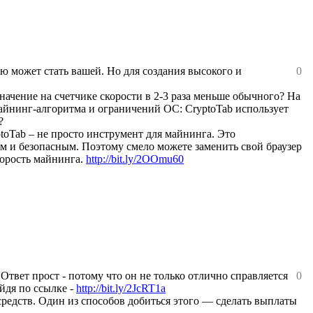
ью может стать вашей. Но для создания высокого и
0
значение на счетчике скорости в 2-3 раза меньше обычного? На
 майнинг-алгоритма и ограничений ОС: CryptoTab использует
?
toTab – не просто инструмент для майнинга. Это
 и безопасным. Поэтому смело можете заменить свой браузер
корость майнинга.
http://bit.ly/2OOmu60
 Ответ прост - потому что он не только отлично справляется
0
йдя по ссылке -
http://bit.ly/2JcRT1a
средств. Один из способов добиться этого — сделать выплаты