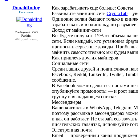
DonaldIndug
Как зарабатывать еще больше: Советы
Посетитель
Развивайте майнинг-сеть
CryptoTab
– ув
Одинокие волки бывают только в книжках
зарабатывать и в одиночку, но разумнее
Доход от майнинг-сети
Сообщений: 2525
Вы будете получать 15% от объема валют
Parchim
460 дней назад
сети. Если каждый, кто установил браузе
приносить серьезные доходы. Прибыль о
майнить самостоятельно: мы будем выпла
Как привлечь других майнеров
Социальные сети
Среди ваших друзей и подписчиков навер
Facebook, Reddit, LinkedIn, Twitter, Tu
сообщение.
В Facebook можно делиться постами не т
опубликуйте промопосты — и рост ваше
группу в выпадающем списке.
Мессенджеры
Ваши контакты в WhatsApp, Telegram, V
поэтому рассылка в мессенджерах может
и как он работает. Не старайтесь звучат
писательских талантах, используйте гот
Электронная почта
Emeil — проверенный канал продвижения,