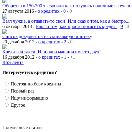
Оборотка в 150-300 тысяч или как получить наличные в течении
27 августа 2016 -
о кредитах
-
0
-
0
Взял чужие, а отдавать-то свои! Или сказ о том, как я быстро...
6 октября 2013 -
Блог о том, как просто погасить кредит.
-
9
-
0
Список документов на социальную ипотеку
20 декабря 2012 -
о кредитах
-
2
-
0
Кредит на такси. Или одна машина вместо двух!
16 декабря 2012 -
о кредитах
-
1
-
+1
RSS-лента
Интересуетесь кредитом?
Постоянно беру кредиты
Первый раз
Ищу информацию
Другое
Популярные статьи