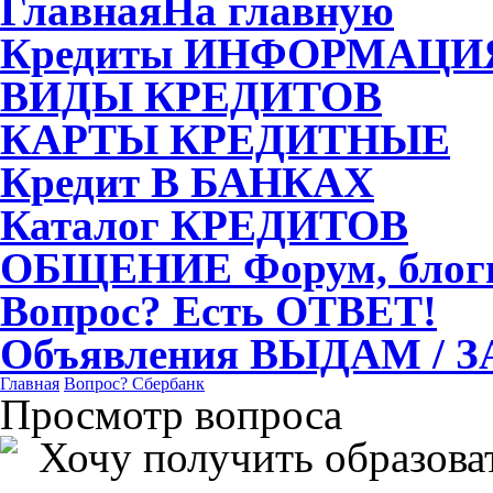
Главная
На главную
Кредиты
ИНФОРМАЦИ
ВИДЫ
КРЕДИТОВ
КАРТЫ
КРЕДИТНЫЕ
Кредит
В БАНКАХ
Каталог
КРЕДИТОВ
ОБЩЕНИЕ
Форум, блог
Вопрос?
Есть ОТВЕТ!
Объявления
ВЫДАМ / 
Главная
Вопрос?
Сбербанк
Просмотр вопроса
Хочу получить образова