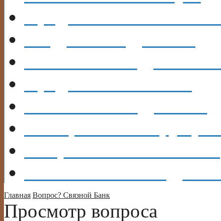
Кредиты
ИНФОРМА
ВИДЫ
КРЕДИТОВ
КАРТЫ
КРЕДИТНЫ
Кредит
В БАНКАХ
Каталог
КРЕДИТОВ
ОБЩЕНИЕ
Форум, бл
Вопрос?
Есть ОТВЕТ!
Объявления
ВЫДАМ 
Главная
Вопрос?
Связной Банк
Просмотр вопроса