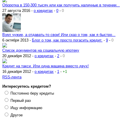
Оборотка в 150-300 тысяч или как получить наличные в течении...
27 августа 2016 -
о кредитах
-
0
-
0
Взял чужие, а отдавать-то свои! Или сказ о том, как я быстро...
6 октября 2013 -
Блог о том, как просто погасить кредит.
-
9
-
0
Список документов на социальную ипотеку
20 декабря 2012 -
о кредитах
-
2
-
0
Кредит на такси. Или одна машина вместо двух!
16 декабря 2012 -
о кредитах
-
1
-
+1
RSS-лента
Интересуетесь кредитом?
Постоянно беру кредиты
Первый раз
Ищу информацию
Другое