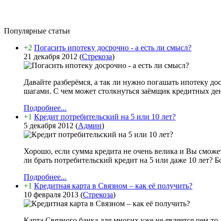
Популярные статьи
+2
Погасить ипотеку досрочно - а есть ли смысл?
21 декабря 2012
(
Стрекоза
)
Давайте разберёмся, а так ли нужно погашать ипотеку д
шагами. С чем может столкнуться заёмщик кредитных дене
Подробнее...
+1
Кредит потребительский на 5 или 10 лет?
5 декабря 2012
(
Админ
)
Хорошо, если сумма кредита не очень велика и Вы сможет
ли брать потребительский кредит на 5 или даже 10 лет? Б
Подробнее...
+1
Кредитная карта в Связном – как её получить?
10 февраля 2013
(
Стрекоза
)
Карта Связного банка для многих уже не является чем-то