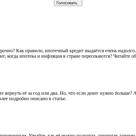
осрочно? Как правило, ипотечный кредит выдаётся очень надолго
г, когда ипотека и инфляция в стране пересекаются? Читайте об
е вернуть её за год или два. Но, что если денег нужно больше?
олее подробно описано в статье.
 диковинным. Узнайте, как её можно получить, прочитав данную