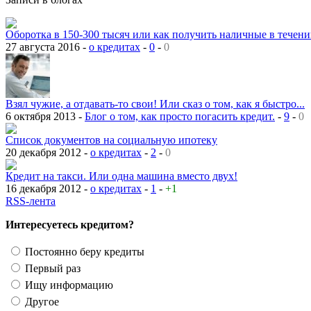
Оборотка в 150-300 тысяч или как получить наличные в течении
27 августа 2016 -
о кредитах
-
0
-
0
Взял чужие, а отдавать-то свои! Или сказ о том, как я быстро...
6 октября 2013 -
Блог о том, как просто погасить кредит.
-
9
-
0
Список документов на социальную ипотеку
20 декабря 2012 -
о кредитах
-
2
-
0
Кредит на такси. Или одна машина вместо двух!
16 декабря 2012 -
о кредитах
-
1
-
+1
RSS-лента
Интересуетесь кредитом?
Постоянно беру кредиты
Первый раз
Ищу информацию
Другое