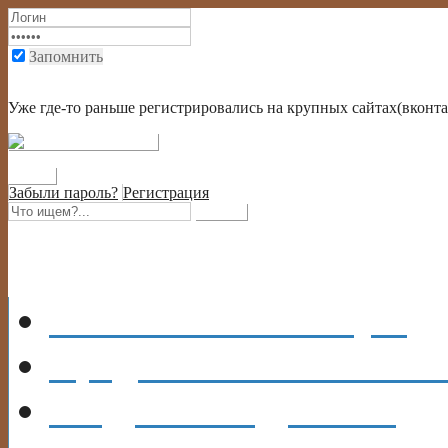
Запомнить
Войти через социальную сеть или через крупный портал
Уже где-то раньше регистрировались на крупных сайтах(вконтак
Забыли пароль?
Регистрация
Главная
На главную
Кредиты
ИНФОРМА
ВИДЫ
КРЕДИТОВ