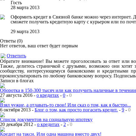
Гость
28 марта 2013
Оформить кредит в Связной банке можно через интернет. Д
сможете получить кредитную карту с курьером или по почт
29 марта 2013
Ответы (
0
)
Нет ответов, ваш ответ будет первым
Ответить
Обратите внимание! Вы можете проголосовать за ответ или во
Также, делитесь страничкой с друзьями, возможно они хотят 
сообществу, интересующемуся банковскими и кредитными пр
проконсультировать по любому банковскому вопросу. Подписыва
Записи в блогах
Оборотка в 150-300 тысяч или как получить наличные в течении.
27 августа 2016 -
о кредитах
-
0
-
0
Взял чужие, а отдавать-то свои! Или сказ о том, как я быстро...
6 октября 2013 -
Блог о том, как просто погасить кредит.
-
9
-
0
Список документов на социальную ипотеку
20 декабря 2012 -
о кредитах
-
2
-
0
Кредит на такси. Или одна машина вместо двух!