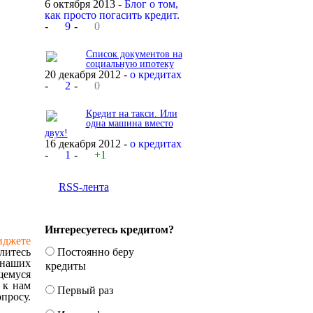
6 октября 2013 -
Блог о том,
как просто погасить кредит.
-
9
-
0
Список документов на
социальную ипотеку
20 декабря 2012 -
о кредитах
-
2
-
0
Кредит на такси. Или
одна машина вместо
двух!
16 декабря 2012 -
о кредитах
-
1
-
+1
RSS-лента
Интересуетесь кредитом?
иджете
литесь
Постоянно беру
 наших
кредиты
щемуся
 к нам
Первый раз
просу.