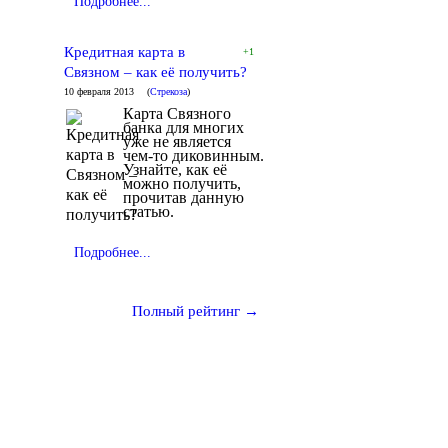
Подробнее...
Кредитная карта в
+1
Связном – как её получить?
10 февраля 2013
(
Стрекоза
)
Карта Связного
банка для многих
уже не является
чем-то диковинным.
Узнайте, как её
можно получить,
прочитав данную
статью.
Подробнее...
Полный рейтинг →