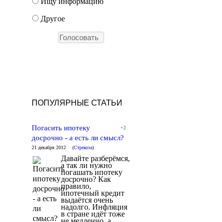
Ищу информацию
Другое
ПОПУЛЯРНЫЕ СТАТЬИ
Погасить ипотеку
+2
досрочно - а есть ли смысл?
21 декабря 2012
(
Стрекоза
)
Давайте разберёмся,
а так ли нужно
погашать ипотеку
досрочно? Как
правило,
ипотечный кредит
выдаётся очень
надолго. Инфляция
в стране идёт тоже
не медленно, а