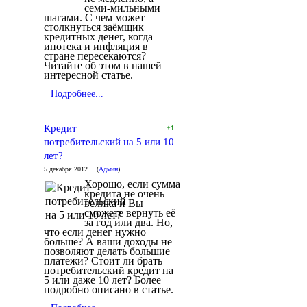
семи-мильными
шагами. С чем может
столкнуться заёмщик
кредитных денег, когда
ипотека и инфляция в
стране пересекаются?
Читайте об этом в нашей
интересной статье.
Подробнее...
Кредит
+1
потребительский на 5 или 10
лет?
5 декабря 2012
(
Админ
)
Хорошо, если сумма
кредита не очень
велика и Вы
сможете вернуть её
за год или два. Но,
что если денег нужно
больше? А ваши доходы не
позволяют делать большие
платежи? Стоит ли брать
потребительский кредит на
5 или даже 10 лет? Более
подробно описано в статье.