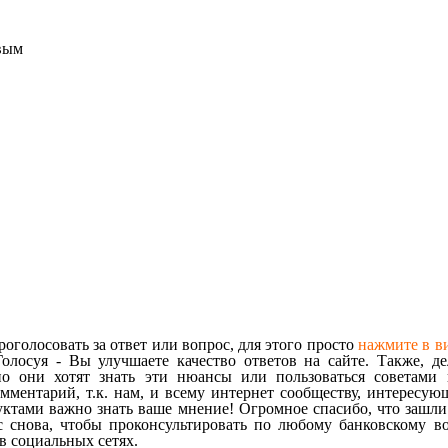
рвым
оголосовать за ответ или вопрос, для этого просто
нажмите в в
олосуя - Вы улучшаете качество ответов на сайте. Также, де
но они хотят знать эти нюансы или пользоваться советами
омментарий, т.к. нам, и всему интернет сообществу, интересую
ктами важно знать ваше мнение! Огромное спасибо, что зашли
с снова, чтобы проконсультировать по любому банковскому во
 социальных сетях.