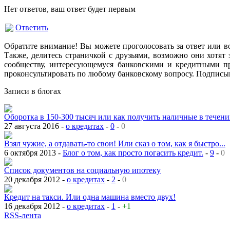
Нет ответов, ваш ответ будет первым
Ответить
Обратите внимание! Вы можете проголосовать за ответ или в
Также, делитесь страничкой с друзьями, возможно они хотят 
сообществу, интересующемуся банковскими и кредитными пр
проконсультировать по любому банковскому вопросу. Подписыв
Записи в блогах
Оборотка в 150-300 тысяч или как получить наличные в течении
27 августа 2016 -
о кредитах
-
0
-
0
Взял чужие, а отдавать-то свои! Или сказ о том, как я быстро...
6 октября 2013 -
Блог о том, как просто погасить кредит.
-
9
-
0
Список документов на социальную ипотеку
20 декабря 2012 -
о кредитах
-
2
-
0
Кредит на такси. Или одна машина вместо двух!
16 декабря 2012 -
о кредитах
-
1
-
+1
RSS-лента