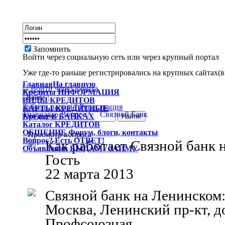
Запомнить
Войти через социальную сеть или через крупный портал
Уже где-то раньше регистрировались на крупных сайтах(вк
Главная
На главную
Кредиты
ИНФОРМАЦИЯ
ВИДЫ
КРЕДИТОВ
Забыли пароль?
Регистрация
КАРТЫ
КРЕДИТНЫЕ
Главная
Вопрос?
Связной Банк
Кредит
В БАНКАХ
Каталог
КРЕДИТОВ
ОБЩЕНИЕ
Форум, блоги, контакты
Просмотр вопроса
Вопрос?
Есть ОТВЕТ!
Как работает Связной банк 
Объявления
ВЫДАМ / ЗАЙМУ
Гость
22 марта 2013
Связной банк на Ленинском
Москва, Ленинский пр-кт,
Профсоюзная