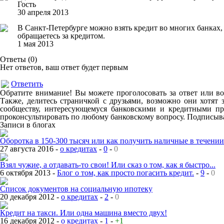
Гость
30 апреля 2013
В Санкт-Петербурге можно взять кредит во многих банках
обращаетесь за кредитом.
1 мая 2013
Ответы (
0
)
Нет ответов, ваш ответ будет первым
Ответить
Обратите внимание! Вы можете проголосовать за ответ или во
Также, делитесь страничкой с друзьями, возможно они хотят 
сообществу, интересующемуся банковскими и кредитными пр
проконсультировать по любому банковскому вопросу. Подписыва
Записи в блогах
Оборотка в 150-300 тысяч или как получить наличные в течении.
27 августа 2016 -
о кредитах
-
0
-
0
Взял чужие, а отдавать-то свои! Или сказ о том, как я быстро...
6 октября 2013 -
Блог о том, как просто погасить кредит.
-
9
-
0
Список документов на социальную ипотеку
20 декабря 2012 -
о кредитах
-
2
-
0
Кредит на такси. Или одна машина вместо двух!
16 декабря 2012 -
о кредитах
-
1
-
+1