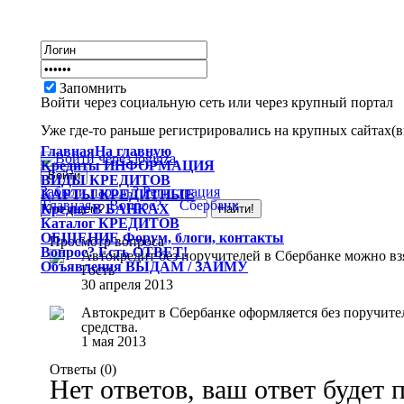
Запомнить
Войти через социальную сеть или через крупный портал
Уже где-то раньше регистрировались на крупных сайтах(вк
Главная
На главную
Кредиты
ИНФОРМАЦИЯ
ВИДЫ
КРЕДИТОВ
Забыли пароль?
Регистрация
КАРТЫ
КРЕДИТНЫЕ
Главная
Вопрос?
Сбербанк
Кредит
В БАНКАХ
Каталог
КРЕДИТОВ
ОБЩЕНИЕ
Форум, блоги, контакты
Просмотр вопроса
Вопрос?
Есть ОТВЕТ!
Автокредит без поручителей в Сбербанке можно вз
Объявления
ВЫДАМ / ЗАЙМУ
Гость
30 апреля 2013
Автокредит в Сбербанке оформляется без поручител
средства.
1 мая 2013
Ответы (
0
)
Нет ответов, ваш ответ будет