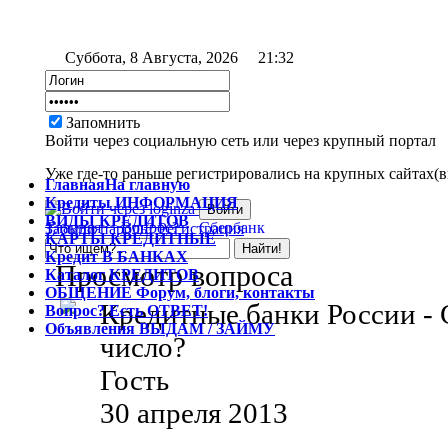
Суббота, 8 Августа, 2026
21:32
Запомнить
Войти через социальную сеть или через крупный портал
Уже где-то раньше регистрировались на крупных сайтах(вк
Главная
На главную
Кредиты
ИНФОРМАЦИЯ
ВИДЫ
КРЕДИТОВ
Главная
Вопрос?
Сбербанк
Забыли пароль?
Регистрация
КАРТЫ
КРЕДИТНЫЕ
Кредит
В БАНКАХ
Просмотр вопроса
Каталог
КРЕДИТОВ
ОБЩЕНИЕ
Форум, блоги, контакты
Кредитные банки России - 
Вопрос?
Есть ОТВЕТ!
Объявления
ВЫДАМ / ЗАЙМУ
число?
Гость
30 апреля 2013