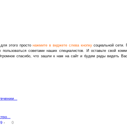
 для этого просто
нажмите в виджете слева кнопку
социальной сети. Г
 пользоваться советами наших специалистов. И оставьте свой комм
громное спасибо, что зашли к нам на сайт и будем рады видеть Вас
ечении...
тро...
9
-
0