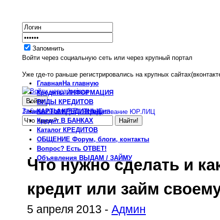
Запомнить
Войти через социальную сеть или через крупный портал
Уже где-то раньше регистрировались на крупных сайтах(вконтакте
Главная
На главную
Кредиты
ИНФОРМАЦИЯ
ВИДЫ
КРЕДИТОВ
Забыли пароль?
Регистрация
КАРТЫ
КРЕДИТНЫЕ
Главная
ВИДЫ
Кредитование ЮР.ЛИЦ
Кредит
В БАНКАХ
Каталог
КРЕДИТОВ
ОБЩЕНИЕ
Форум, блоги, контакты
Вопрос?
Есть ОТВЕТ!
Объявления
ВЫДАМ / ЗАЙМУ
Что нужно сделать и ка
кредит или займ своем
5 апреля 2013 -
Админ