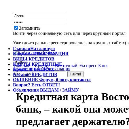
Запомнить
Войти через социальную сеть или через крупный портал
Уже где-то раньше регистрировались на крупных сайтах(вк
Главная
На главную
Кредиты
ИНФОРМАЦИЯ
ВИДЫ
КРЕДИТОВ
КАРТЫ
КРЕДИТНЫЕ
Главная
Кредит
Восточный Экспресс Банк
Забыли пароль?
Регистрация
Кредит
В БАНКАХ
Каталог
КРЕДИТОВ
ОБЩЕНИЕ
Форум, блоги, контакты
Вопрос?
Есть ОТВЕТ!
Объявления
ВЫДАМ / ЗАЙМУ
Кредитная карта Восто
банк, – какой она може
предлагает держателю