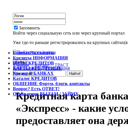
Запомнить
Войти через социальную сеть или через крупный портал
Уже где-то раньше регистрировались на крупных сайтах(вк
Главная
На главную
Кредиты
ИНФОРМАЦИЯ
ВИДЫ
КРЕДИТОВ
Главная
Кредит
ТРАСТ
Забыли пароль?
Регистрация
КАРТЫ
КРЕДИТНЫЕ
Кредит
В БАНКАХ
Каталог
КРЕДИТОВ
ОБЩЕНИЕ
Форум, блоги, контакты
Вопрос?
Есть ОТВЕТ!
Кредитная карта банка
Объявления
ВЫДАМ / ЗАЙМУ
«Экспресс» - какие ус
предоставляет она дер