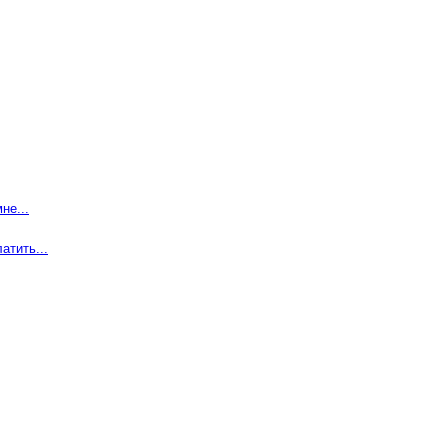
не...
атить...