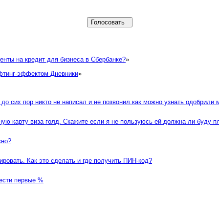
енты на кредит для бизнеса в Сбербанке?
»
ифтинг-эффектом Дневники
»
о сих пор никто не написал и не позвонил.как можно узнать одобрили м
ю карту виза голд. Скажите если я не пользуюсь ей должна ли буду пл
жно?
ровать. Как это сделать и где получить ПИН-код?
нести первые %