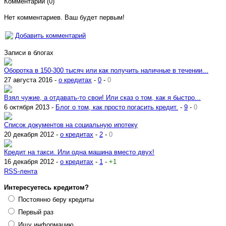
Комментарии (
0
)
Нет комментариев. Ваш будет первым!
Добавить комментарий
Записи в блогах
Оборотка в 150-300 тысяч или как получить наличные в течении...
27 августа 2016 -
о кредитах
-
0
-
0
Взял чужие, а отдавать-то свои! Или сказ о том, как я быстро...
6 октября 2013 -
Блог о том, как просто погасить кредит.
-
9
-
0
Список документов на социальную ипотеку
20 декабря 2012 -
о кредитах
-
2
-
0
Кредит на такси. Или одна машина вместо двух!
16 декабря 2012 -
о кредитах
-
1
-
+1
RSS-лента
Интересуетесь кредитом?
Постоянно беру кредиты
Первый раз
Ищу информацию