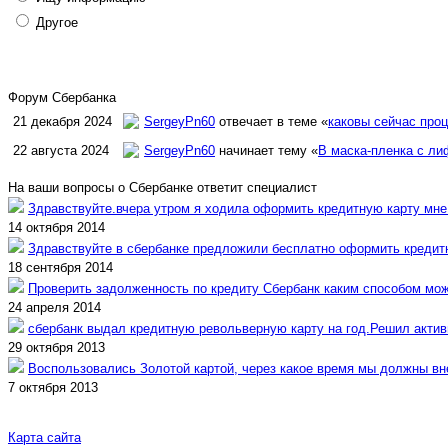
Другое
Форум Сбербанка
21 декабря 2024
SergeyPn60
отвечает в теме «
каковы сейчас проц
22 августа 2024
SergeyPn60
начинает тему «
В маска-пленка с л
На ваши вопросы о Сбербанке ответит специалист
Здравствуйте.вчера утром я ходила оформить кредитную карту мне д
14 октября 2014
Здравствуйте в сбербанке предложили бесплатно оформить кредитну
18 сентября 2014
Проверить задолженность по кредиту Сбербанк каким способом мо
24 апреля 2014
сбербанк выдал кредитную револьверную карту на год.Решил активи
29 октября 2013
Воспользовались Золотой картой, через какое время мы должны в
7 октября 2013
Карта сайта