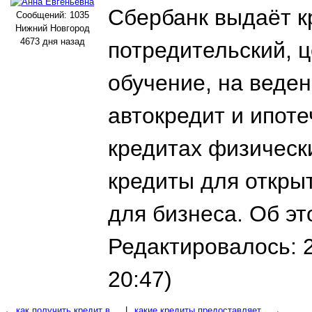
Сбербанк выдаёт к
Сообщений: 1035
Нижний Новгород
4673 дня назад
потредительский, 
обучение, на веден
автокредит и ипоте
кредитах физическ
кредиты для откры
для бизнеса. Об э
Редактировалось: 2
20:47)
←
как получить кредит в...
|
какие кредиты предоставляет...
→