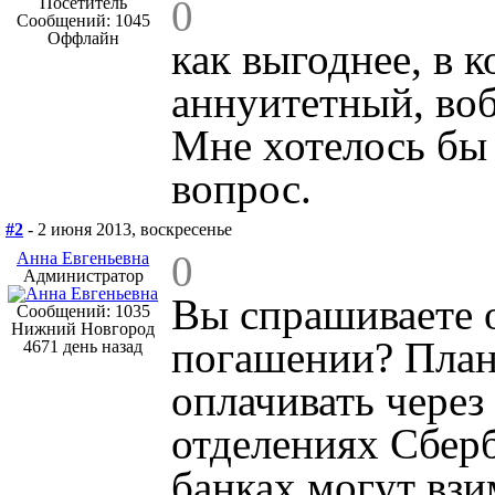
0
Посетитель
Сообщений: 1045
Оффлайн
как выгоднее, в 
аннуитетный, воб
Мне хотелось бы
вопрос.
#2
- 2 июня 2013, воскресенье
0
Анна Евгеньевна
Администратор
Вы спрашиваете 
Сообщений: 1035
Нижний Новгород
погашении? План
4671 день назад
оплачивать через
отделениях Сберб
банках могут взи