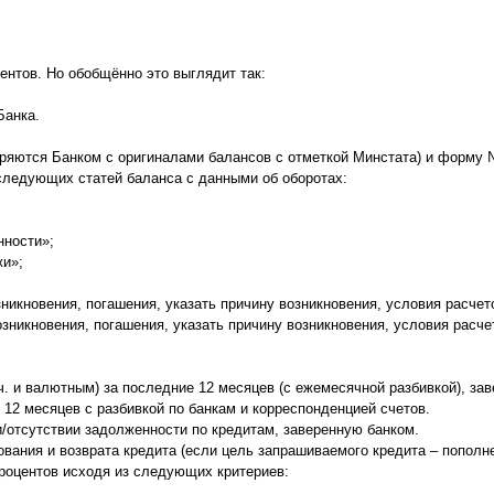
ментов. Но обобщённо это выглядит так:
Банка.
ряются Банком с оригиналами балансов с отметкой Минстата) и форму № 
ледующих статей баланса с данными об оборотах:
нности»;
жи»;
никновения, погашения, указать причину возникновения, условия расчето
зникновения, погашения, указать причину возникновения, условия расчет
.ч. и валютным) за последние 12 месяцев (с ежемесячной разбивкой), 
12 месяцев с разбивкой по банкам и корреспонденцией счетов.
/отсутствии задолженности по кредитам, заверенную банком.
вания и возврата кредита (если цель запрашиваемого кредита – пополн
процентов исходя из следующих критериев: