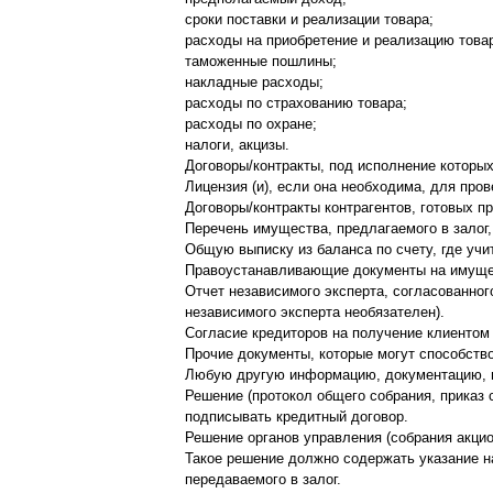
сроки поставки и реализации товара;
расходы на приобретение и реализацию това
таможенные пошлины;
накладные расходы;
расходы по страхованию товара;
расходы по охране;
налоги, акцизы.
Договоры/контракты, под исполнение которы
Лицензия (и), если она необходима, для про
Договоры/контракты контрагентов, готовых 
Перечень имущества, предлагаемого в залог
Общую выписку из баланса по счету, где учи
Правоустанавливающие документы на имущест
Отчет независимого эксперта, согласованног
независимого эксперта необязателен).
Согласие кредиторов на получение клиентом 
Прочие документы, которые могут способство
Любую другую информацию, документацию, по
Решение (протокол общего собрания, приказ 
подписывать кредитный договор.
Решение органов управления (собрания акцио
Такое решение должно содержать указание на
передаваемого в залог.