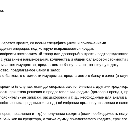
ра;
х берется кредит, со всеми спецификациями и приложениями.
ведения операции, под которую испрашивается кредит.
приобрести поставляемый товар или договоры/контракты подтверждающие
, с указанием наименования, количества и общей балансовой стоимости
тывается имущество, предлагаемое банку в залог, на текущую дату.
во, предлагаемое банку в залог.
о с банком, о стоимости имущества, предлагаемого банку в залог (в сл
кредита (в случае, если договорами, заключёнными с другими кредитор
вать принятию решения о предоставлении кредита (договоры аренды, пр
яснительные записки, расшифровки и т. д., необходимые для анализа 
собственника предприятия и т.д.) об избрании органов управления и наз
неров, правления и т.д.) о получении кредита (если необходимость по
 банк как на кредитора, а также сумму привлекаемого кредита, срок его