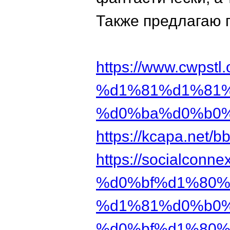
Также предлагаю 
https://www.cw
%d1%81%d1%81
%d0%ba%d0%b0%
https://kcapa.net
https://socialconne
%d0%bf%d1%80%
%d1%81%d0%b0%
%d0%bf%d1%80%