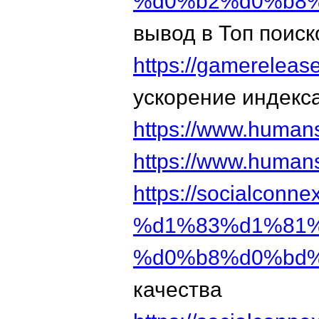
%d0%b2%d0%b8%
вывод в Топ поис
https://gamerele
ускорение индекс
https://www.human
https://www.human
https://socialconnex
%d1%83%d1%81
%d0%b8%d0%bd%
качества