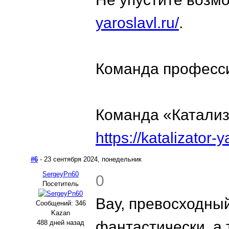
yaroslavl.ru/
.
Команда професс
Команда «Катали
https://katalizator-y
#6
- 23 сентября 2024, понедельник
SergeyPn60
0
Посетитель
Вау, превосходный
Сообщений: 346
Kazan
фантастически, а 
488 дней назад