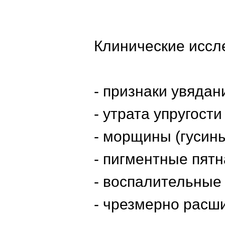
Клинические иссл
- признаки увядан
- утрата упругости
- морщины (гусин
- пигментные пятн
- воспалительные
- чрезмерно расш