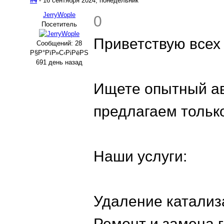
#4
- 16 сентября 2024, понедельник
JerryWople
0
Посетитель
Приветствую всех
Сообщений: 28
Р§Р°РїР»С‹РіРёРЅ
691 день назад
Ищете опытный ав
предлагаем тольк
Наши услуги:
Удаление катализ
Ремонт и замена 