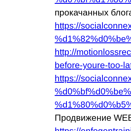
прокачанных блог
https://socialco
%d1%82%d0%be%
http://motionlo
before-youre-too-la
https://socialconne
%d0%bf%d0%be%
%d1%80%d0%b5%
Продвижение WEB
https://enfogentra