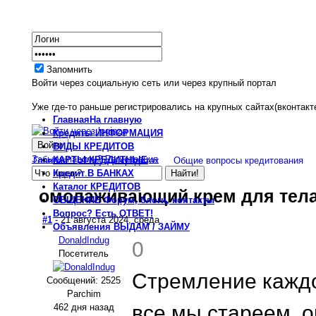
Запомнить
Войти через социальную сеть или через крупный портал
Уже где-то раньше регистрировались на крупных сайтах(вконтакте
Главная
На главную
Кредиты
ИНФОРМАЦИЯ
ВИДЫ
КРЕДИТОВ
Забыли пароль?
Регистрация
КАРТЫ
КРЕДИТНЫЕ
Главная
Форум о кредитах
Общие вопросы кредитования
Кредит
В БАНКАХ
Каталог
КРЕДИТОВ
омолаживающий крем для тела
ОБЩЕНИЕ
Форум, блоги, контакты
Вопрос?
Есть ОТВЕТ!
#1
- 21 августа 2024, среда
Объявления
ВЫДАМ / ЗАЙМУ
DonaldIndug
0
Посетитель
Стремление каждо
Сообщений: 2525
Parchim
все мы стареем, о
462 дня назад