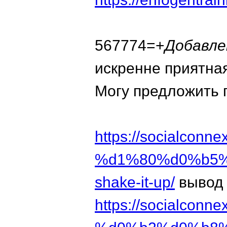
567774=+
Добавле
искренне приятная
Могу предложить 
https://socialc
%d1%80%d0%b5%
shake-it-up/
вывод 
https://socialconne