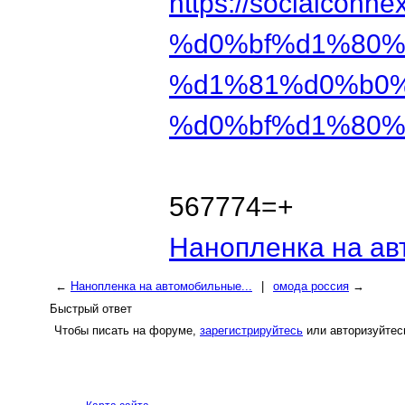
https://socialconne
%d0%bf%d1%80%
%d1%81%d0%b0%
%d0%bf%d1%80%
567774=+
Нанопленка на ав
←
Нанопленка на автомобильные...
|
омода россия
→
Быстрый ответ
Чтобы писать на форуме,
зарегистрируйтесь
или авторизуйтес