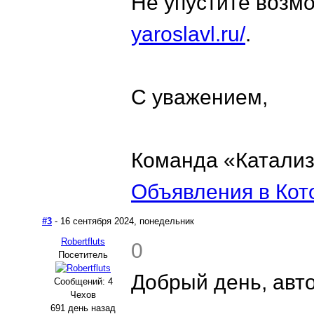
Не упустите возмо
yaroslavl.ru/
.
С уважением,
Команда «Катали
Объявления в Кот
#3
- 16 сентября 2024, понедельник
Robertfluts
0
Посетитель
Добрый день, авт
Сообщений: 4
Чехов
691 день назад