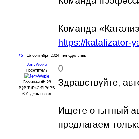
Команда професс
Команда «Катали
https://katalizator-y
#5
- 16 сентября 2024, понедельник
JerryWople
0
Посетитель
Здравствуйте, ав
Сообщений: 28
Р§Р°РїР»С‹РіРёРЅ
691 день назад
Ищете опытный ав
предлагаем тольк