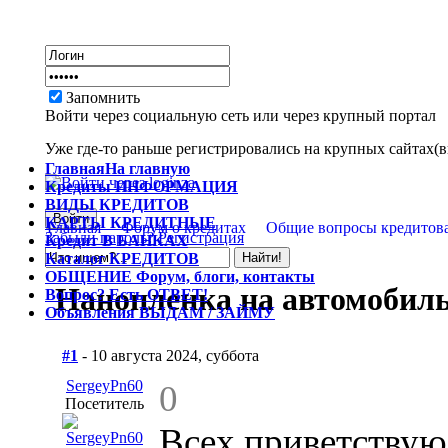
Запомнить
Войти через социальную сеть или через крупный портал
Уже где-то раньше регистрировались на крупных сайтах(вк
Главная
На главную
Кредиты
ИНФОРМАЦИЯ
ВИДЫ
КРЕДИТОВ
КАРТЫ
КРЕДИТНЫЕ
Главная
Форум о кредитах
Общие вопросы кредитов
Забыли пароль?
Регистрация
Кредит
В БАНКАХ
Каталог
КРЕДИТОВ
ОБЩЕНИЕ
Форум, блоги, контакты
Нанопленка на автомобил
Вопрос?
Есть ОТВЕТ!
Объявления
ВЫДАМ / ЗАЙМУ
#1
- 10 августа 2024, суббота
SergeyPn60
0
Посетитель
Всех приветствую.