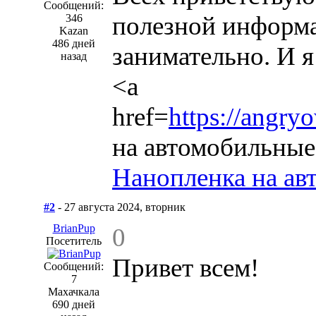
Сообщений:
полезной информа
346
Kazan
486 дней
занимательно. И 
назад
<a
href=
https://angry
на автомобильные
Нанопленка на ав
#2
- 27 августа 2024, вторник
BrianPup
0
Посетитель
Привет всем!
Сообщений:
7
Махачкала
690 дней