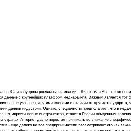
ранее были запущены рекламные кампании в Директ или Ads, также посм
я данные с крупнейших платформ медиабаинга. Важным является тот фа
сих пор не узаконен, другими словами в отличии от других государств, 
аний данной индустрии. Однако, специалисты предполагают, что в неда
лавных маркетинговых инструментов, станет в России обыденным явление
ых странах Интернет давно перестал принимать во внимание специфическ
отив - еще далеко не все предприниматели рассматривают его как важ
знеса, что обуславливает неготовность рисковать и вкладывать в это де