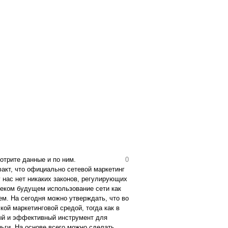
отрите данные и по ним.
0
кт, что официально сетевой маркетинг
у нас нет никаких законов, регулирующих
леком будущем использование сети как
м. На сегодня можно утверждать, что во
ой маркетинговой средой, тогда как в
ный и эффективный инструмент для
ньги. На основе всего можно сделать