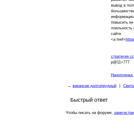
вывод в пол
большинства
информацион
повысить их
лояльность 
сайте
<a href=
http
стратегия с
p@11=777
Нанопленка 
←
вакансии долгопрудный
|
Свитш
Быстрый ответ
Чтобы писать на форуме,
зарегистри