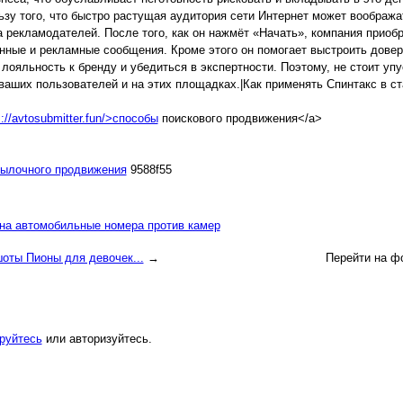
ьзу того, что быстро растущая аудитория сети Интернет может воображ
 рекламодателей. После того, как он нажмёт «Начать», компания приоб
ные и рекламные сообщения. Кроме этого он помогает выстроить довер
 лояльность к бренду и убедиться в экспертности. Поэтому, не стоит у
ваших пользователей и на этих площадках.|Как применять Спинтакс в с
s://avtosubmitter.fun/>способы
поискового продвижения</a>
сылочного продвижения
9588f55
на автомобильные номера против камер
оты Пионы для девочек...
→
Перейти на ф
руйтесь
или авторизуйтесь.