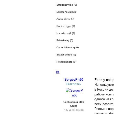
Strogonovxda (0)
Skriptunovkzm (0)
Andrusikhsr (0)
Rahimovggz (0)
Izvowikovmjf (0)
Primakmay (0)
Oznobishinmbq (0)
Sipachevhqu (0)
PotJamkinbtp (0)
#1
- 12 мая 2023, пятница
SergeyPn60
Если у вас 
Посетитель
Используютс
в России до 
работу комп
одного из г
Сообщений: 346
всех развит
Kazan
России напр
487 дней назад
развития би