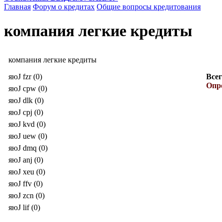
Главная
Форум о кредитах
Общие вопросы кредитования
компания легкие кредиты
компания легкие кредиты
яюJ fzr (0)
Всег
Опро
яюJ cpw (0)
яюJ dlk (0)
яюJ cpj (0)
яюJ kvd (0)
яюJ uew (0)
яюJ dmq (0)
яюJ anj (0)
яюJ xeu (0)
яюJ ffv (0)
яюJ zcn (0)
яюJ lif (0)