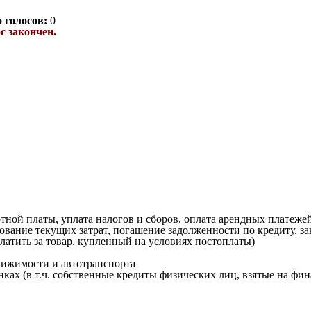
о голосов:
0
с закончен.
тной платы, уплата налогов и сборов, оплата арендных платеже
вание текущих затрат, погашение задолженности по кредиту, зак
платить за товар, купленный на условиях постоплаты)
вижимости и автотранспорта
ках (в т.ч. собственные кредиты физических лиц, взятые на фи