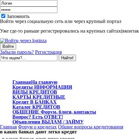
Запомнить
Войти через социальную сеть или через крупный портал
Уже где-то раньше регистрировались на крупных сайтах(вконтакт
Забыли пароль?
Регистрация
Главная
На главную
Кредиты
ИНФОРМАЦИЯ
ВИДЫ
КРЕДИТОВ
КАРТЫ
КРЕДИТНЫЕ
Кредит
В БАНКАХ
Каталог
КРЕДИТОВ
ОБЩЕНИЕ
Форум, блоги, контакты
Вопрос?
Есть ОТВЕТ!
Объявления
ВЫДАМ / ЗАЙМУ
Главная
Форум о кредитах
Общие вопросы кредитования
в каких банках дают легко кредит
в каких банках дают легко кредит