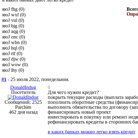
яюJ fhg (0)
Всег
Опро
яюJ wxf (0)
яюJ vul (0)
яюJ bjg (0)
яюJ aqg (0)
яюJ onc (0)
яюJ wbn (0)
яюJ hql (0)
яюJ rtf (0)
яюJ djw (0)
яюJ wow (0)
яюJ lhy (0)
#1
- 25 июля 2022, понедельник
DonaldIndug
0
Посетитель
Для чего нужен кредит?
покрыть текущие расходы (выплата зарабо
Сообщений: 2525
пополнить оборотные средства (финансиро
Parchim
выполнить обязательства по договору (за
462 дня назад
финансировать новый проект
инвестировать в покупку или ремонт нед
рефинансировать кредиты в сторонних бан
в каких банках можно легко взять кредит