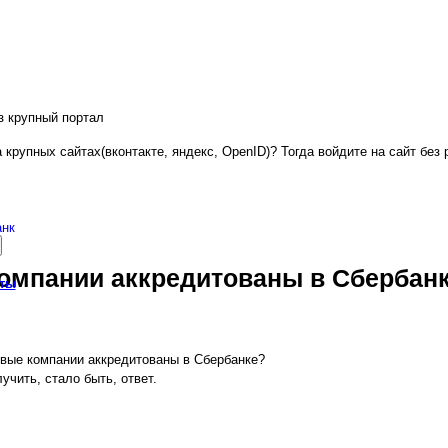
з крупный портал
 крупных сайтах(вконтакте, яндекс, OpenID)? Тогда войдите на сайт без 
анк
компании аккредитованы в Сбербан
кты
овые компании аккредитованы в Сбербанке?
чить, стало быть, ответ.