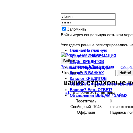
Запомнить
Войти через социальную сеть или чере
Уже где-то раньше регистрировались на
Главная
На главную
Кредиты
ИНФОРМАЦИЯ
ВИДЫ
КРЕДИТОВ
Забыли пароль?
Регистрация
КАРТЫ
КРЕДИТНЫЕ
Главная
Форум о кредитах
Сберб
Кредит
В БАНКАХ
Каталог
КРЕДИТОВ
какие страховые 
ОБЩЕНИЕ
Форум, блоги, конта
Вопрос?
Есть ОТВЕТ!
#1
- 5 апреля 2013, пятница
Объявления
ВЫДАМ / ЗАЙМУ
Посетитель
0
Сообщений: 1045
какие страх
Оффлайн
Надеюсь полу