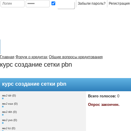
Забыли пароль?
Регистрация
ГЛАВНАЯ
КРЕДИТЫ
ВИДЫ
КАРТЫ
КРЕДИТ
КАТАЛО
На главную
ИНФОРМАЦИЯ
КРЕДИТОВ
КРЕДИТНЫЕ
В БАНКАХ
КРЕДИТОВ
Главная
Форум о кредитах
Общие вопросы кредитования
курс создание сетки pbn
курс создание сетки pbn
яюJ idr (0)
Всего голосов:
0
яюJ eax (0)
Опрос закончен.
яюJ rkh (0)
яюJ yvs (0)
яюJ lci (0)