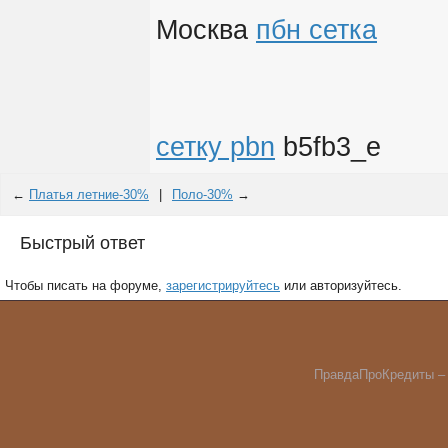
Москва
пбн сетка
сетку pbn
b5fb3_e
←
Платья летние-30%
|
Поло-30%
→
Быстрый ответ
Чтобы писать на форуме,
зарегистрируйтесь
или авторизуйтесь.
ПравдаПроКредиты – в