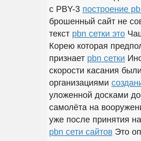
с PBY-3
построение pb
брошенный сайт не сов
текст
pbn сетки это
Чащ
Корею которая предпол
признает
pbn сетки
Ино
скорости касания был
организациями
создан
уложенной досками до
самолёта на вооруже
уже после принятия на
pbn сети сайтов
Это оп