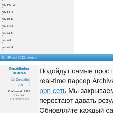
яюJ tmv (0)
яюJ djh (0)
яюJ cle (0)
яюJ ovt (0)
яюJ cqj (0)
яюJ jjj (0)
яюJ zta (0)
#1
- 26 мая 2022, четверг
DonaldIndug
Подойдут самые прост
Посетитель
real-time парсер Archi
pbn сеть
Мы закрываем
Сообщений: 2525
Parchim
перестают давать резу
460 дней назад
Обновляйте каждый сай