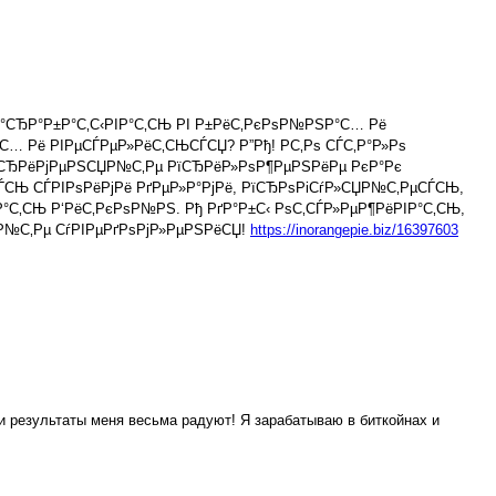
Р°СЂР°Р±Р°С‚С‹РІР°С‚СЊ РІ Р±РёС‚РєРѕР№РЅР°С… Рё
… Рё РІРµСЃРµР»РёС‚СЊСЃСЏ? Р”Рђ! Р­С‚Рѕ СЃС‚Р°Р»Рѕ
 РїСЂРёРјРµРЅСЏР№С‚Рµ РїСЂРёР»РѕР¶РµРЅРёРµ РєР°Рє
ЃСЊ СЃРІРѕРёРјРё РґРµР»Р°РјРё, РїСЂРѕРіСѓР»СЏР№С‚РµСЃСЊ,
Р°С‚СЊ Р‘РёС‚РєРѕР№РЅ. Рђ РґР°Р±С‹ РѕС‚СЃР»РµР¶РёРІР°С‚СЊ,
ѕР№С‚Рµ СѓРІРµРґРѕРјР»РµРЅРёСЏ!
https://inorangepie.biz/16397603
 и результаты меня весьма радуют! Я зарабатываю в биткойнах и