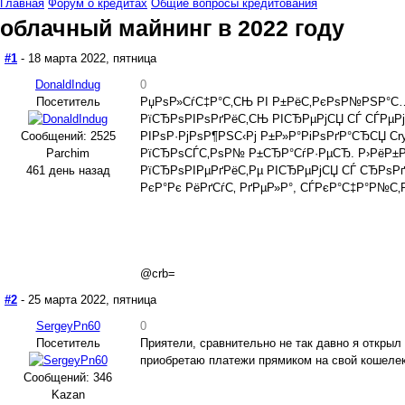
Главная
Форум о кредитах
Общие вопросы кредитования
облачный майнинг в 2022 году
#1
- 18 марта 2022, пятница
DonaldIndug
0
Посетитель
РџРѕР»СѓС‡Р°С‚СЊ РІ Р±РёС‚РєРѕР№РЅР°С…
РїСЂРѕРІРѕРґРёС‚СЊ РІСЂРµРјСЏ СЃ СЃРµРј
Сообщений: 2525
РІРѕР·РјРѕР¶РЅС‹Рј Р±Р»Р°РіРѕРґР°СЂСЏ C
Parchim
РїСЂРѕСЃС‚РѕР№ Р±СЂР°СѓР·РµСЂ. Р›РёР±Р
461 день назад
РїСЂРѕРІРµРґРёС‚Рµ РІСЂРµРјСЏ СЃ СЂРѕРґР
РєР°Рє РёРґСѓС‚ РґРµР»Р°, СЃРєР°С‡Р°Р№С
@crb=
#2
- 25 марта 2022, пятница
SergeyPn60
0
Посетитель
Приятели, сравнительно не так давно я открыл
приобретаю платежи прямиком на свой кошелек
Сообщений: 346
Kazan