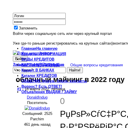
Запомнить
Войти через социальную сеть или через крупный портал
Уже где-то раньше регистрировались на крупных сайтах(вконтакте
Главная
На главную
Кредиты
ИНФОРМАЦИЯ
ВИДЫ
КРЕДИТОВ
Забыли пароль?
Регистрация
КАРТЫ
КРЕДИТНЫЕ
Главная
Форум о кредитах
Общие вопросы кредитования
Кредит
В БАНКАХ
Каталог
КРЕДИТОВ
облачный майнинг в 2022 году
ОБЩЕНИЕ
Форум, блоги, контакты
Вопрос?
Есть ОТВЕТ!
#1
- 18 марта 2022, пятница
Объявления
ВЫДАМ / ЗАЙМУ
DonaldIndug
0
Посетитель
РџРѕР»СѓС‡Р°С
Сообщений: 2525
Parchim
Р·Р°РЅРёРјР°С
461 день назад