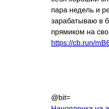
пара недель и р
зарабатываю в б
прямиком на сво
https://cb.run/mB
@bit=
Нанопленка на 