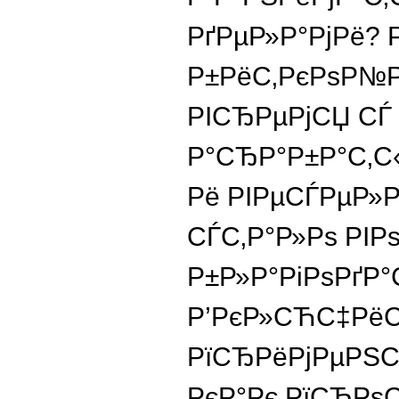
РґРµР»Р°РјРё? 
Р±РёС‚РєРѕР№Р
РІСЂРµРјСЏ СЃ
Р°СЂР°Р±Р°С‚С
Рё РІРµСЃРµР»Р
СЃС‚Р°Р»Рѕ РІР
Р±Р»Р°РіРѕРґР°
Р’РєР»СЋС‡РёС
РїСЂРёРјРµРЅ
РєР°Рє РїСЂРѕ