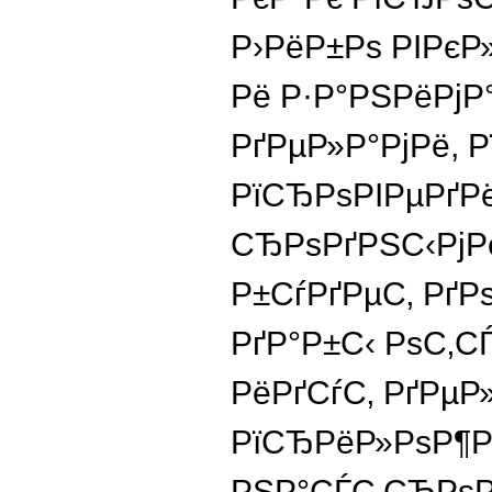
Р›РёР±Рѕ РІРє
Рё Р·Р°РЅРёРј
РґРµР»Р°РјРё,
РїСЂРѕРІРµРґР
СЂРѕРґРЅС‹РјРё
Р±СѓРґРµС‚ РґР
РґР°Р±С‹ РѕС‚С
РёРґСѓС‚ РґРµР
РїСЂРёР»РѕР¶Р
РЅР°СЃС‚СЂРѕР