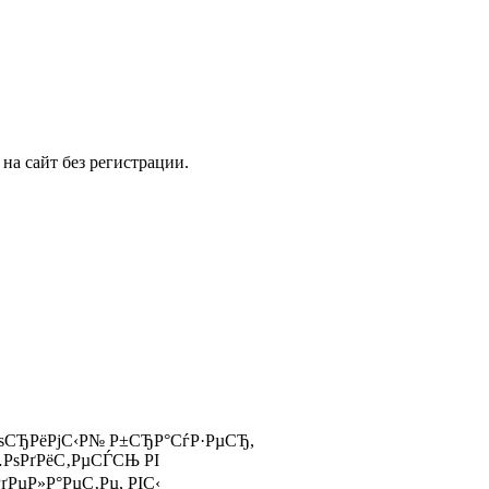
на сайт без регистрации.
‚РѕСЂРёРјС‹Р№ Р±СЂР°СѓР·РµСЂ,
…РѕРґРёС‚РµСЃСЊ РІ
РґРµР»Р°РµС‚Рµ, РІС‹