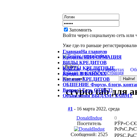
Запомнить
Войти через социальную сеть или 
Уже где-то раньше регистрировалис
Главная
На главную
Кредиты
ИНФОРМАЦИЯ
ВИДЫ
КРЕДИТОВ
КАРТЫ
КРЕДИТНЫЕ
Главная
Форум о кредитах
Об
Забыли пароль?
Регистрация
Кредит
В БАНКАХ
Каталог
КРЕДИТОВ
ОБЩЕНИЕ
Форум, блоги, конт
crypto tab для 
Вопрос?
Есть ОТВЕТ!
Объявления
ВЫДАМ / ЗАЙМУ
#1
- 16 марта 2022, среда
DonaldIndug
0
Посетитель
РЎР»С‹С€Р
РєРѕС‚РѕС
Сообщений: 2525
РРЅС‚РµС