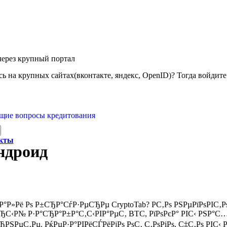
через крупный портал
ь на крупных сайтах(вконтакте, яндекс, OpenID)? Тогда войдите 
щие вопросы кредитования
акты
андроид
°Р»Рё Рѕ Р±СЂР°СѓР·РµСЂРµ CryptoTab? Р­С‚Рѕ РЅРµРїРѕРІС
ЂС‹Р№ Р·Р°СЂР°Р±Р°С‚С‹РІР°РµС‚ BTC, РїРѕРєР° РІС‹ РЅР°С
ЂРЅРµС‚Рµ. РќРµР·Р°РІРёСЃРёРјРѕ РѕС‚ С‚РѕРіРѕ, С‡С‚Рѕ РІС‹ 