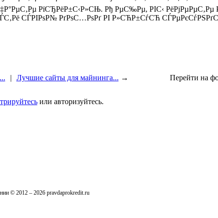
‡Р°РµС‚Рµ РїСЂРёР±С‹Р»СЊ. Рђ РµС‰Рµ, РІС‹ РёРјРµРµС‚Рµ 
СЃС‚Рё СЃРІРѕР№ РґРѕС…РѕРґ РІ Р»СЋР±СѓСЋ СЃРµРєСѓРЅРґС
..
|
Лучшие сайты для майнинга...
→
Перейти на ф
стрируйтесь
или авторизуйтесь.
ии © 2012 – 2026 pravdaprokredit.ru