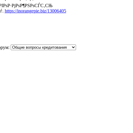
РІРѕР·РјРѕР¶РЅРѕСЃС‚СЊ
ѓ.
https://inorangepie.biz/13006405
орум: