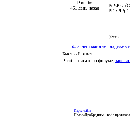
Parchim
РїРѕР»СѓС
461 день назад
РІС‹РІРµ
@crb=
←
облачный майнинг надежные.
Быстрый ответ
Чтобы писать на форуме,
зареги
Карта сайта
ПравдаПроКредиты – всё о кредитован