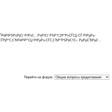
ЃРёРІРЅРѕРјСѓ РґРѕС…РѕРґСѓ РЅР°С‡Р°Р»СЃСЏ СЃ РІРµР±-
ѕСЃРјР°С‚СЂРёРІР°СЏ РІРµР±-СЃС‚СЂР°РЅРёС†С‹. РџРµСЂРµС…
Перейти на форум: