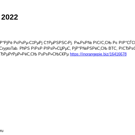
 2022
Р°РјРё РєРѕРµ-С‡РµРј С†РµРЅРЅС‹Рј. РњРѕР№ РїСѓС‚СЊ Рє РїР°СЃС
CryptoTab. РћРЅ РїРѕР·РІРѕР»СЏРµС‚ РјР°Р№РЅРёС‚СЊ BTC, РїСЂР
РїСЂРµРґРµР»РёС‚СЊ Р±РѕР»СЊС€Рµ
https://inorangepie.biz/16416678
ru