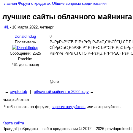
Главная
Форум о кредитах
Общие вопросы кредитования
лучшие сайты облачного майнинга
#1
- 10 марта 2022, четверг
DonaldIndug
0
Посетитель
Р–РµР»Р°СЋ РїРѕРґРµР»РёС‚СЊСЃСЏ СЃ РІ
СЃРµСЂС„РёРЅРіР° РІ Р±СЂР°СѓР·РµСЂРµ 
Сообщений: 2525
РѕРґРё РїРѕ СЃСЃС‹Р»РєРµ, РґР°Р±С‹ Рѕ
Parchim
461 день назад
@crb=
←
crypto tab
|
облачный майнинг в 2022 году
→
Быстрый ответ
Чтобы писать на форуме,
зарегистрируйтесь
или авторизуйтесь.
Карта сайта
ПравдаПроКредиты – всё о кредитовании © 2012 – 2026 pravdaprokredit.