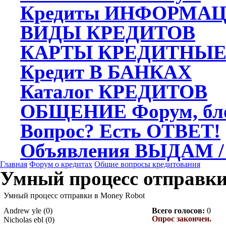
Кредиты
ИНФОРМАЦ
ВИДЫ
КРЕДИТОВ
КАРТЫ
КРЕДИТНЫ
Кредит
В БАНКАХ
Каталог
КРЕДИТОВ
ОБЩЕНИЕ
Форум, бл
Вопрос?
Есть ОТВЕТ!
Объявления
ВЫДАМ /
Главная
Форум о кредитах
Общие вопросы кредитования
Умный процесс отправки
Умный процесс отправки в Money Robot
Andrew yle (0)
Всего голосов:
0
Опрос закончен.
Nicholas ebl (0)