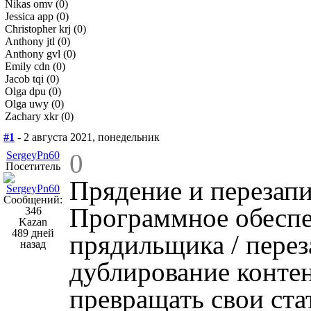
Nikas omv (0)
Jessica app (0)
Christopher krj (0)
Anthony jtl (0)
Anthony gvl (0)
Emily cdn (0)
Jacob tqi (0)
Olga dpu (0)
Olga uwy (0)
Zachary xkr (0)
#1
- 2 августа 2021, понедельник
0
SergeyPn60
Посетитель
Прядение и перезапи
Сообщений:
Программное обесп
346
Kazan
489 дней
прядильщика / перез
назад
дублирование контен
превращать свои ста