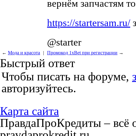
вернём запчастям т
https://startersam.ru/
з
@starter
←
Мода и красота
|
Промокод 1xBet при регистрации
→
Быстрый ответ
Чтобы писать на форуме,
авторизуйтесь.
Карта сайта
ПравдаПроКредиты – всё о
pravdaprokredit.ru