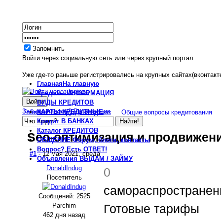
Запомнить
Войти через социальную сеть или через крупный портал
Уже где-то раньше регистрировались на крупных сайтах(вконтакте
Главная
На главную
Кредиты
ИНФОРМАЦИЯ
ВИДЫ
КРЕДИТОВ
Забыли пароль?
Регистрация
КАРТЫ
КРЕДИТНЫЕ
Главная
Форум о кредитах
Общие вопросы кредитования
Кредит
В БАНКАХ
Каталог
КРЕДИТОВ
Seo-оптимизация и продвижени
ОБЩЕНИЕ
Форум, блоги, контакты
Вопрос?
Есть ОТВЕТ!
#1
- 12 мая 2021, среда
Объявления
ВЫДАМ / ЗАЙМУ
DonaldIndug
0
Посетитель
самораспространени
Сообщений: 2525
Parchim
Готовые тарифы
462 дня назад