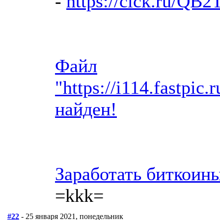
-
https://clck.ru/QB2
Файл
"https://i114.fastpi
найден!
Заработать биткои
=kkk=
#22
- 25 января 2021, понедельник