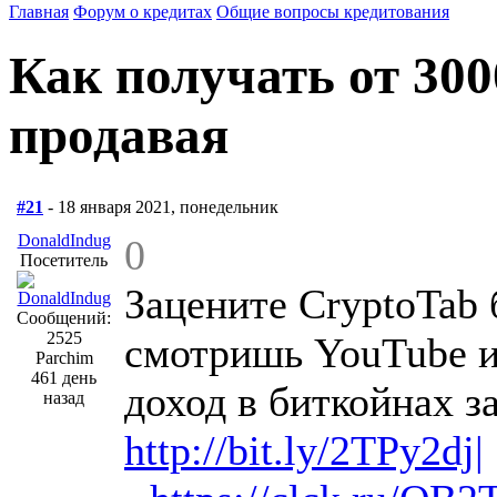
Главная
Форум о кредитах
Общие вопросы кредитования
Как получать от 300
продавая
#21
- 18 января 2021, понедельник
DonaldIndug
0
Посетитель
Зацените CryptoTab 
Сообщений:
2525
смотришь YouTube и 
Parchim
461 день
доход в биткойнах з
назад
http://bit.ly/2TPy2dj|