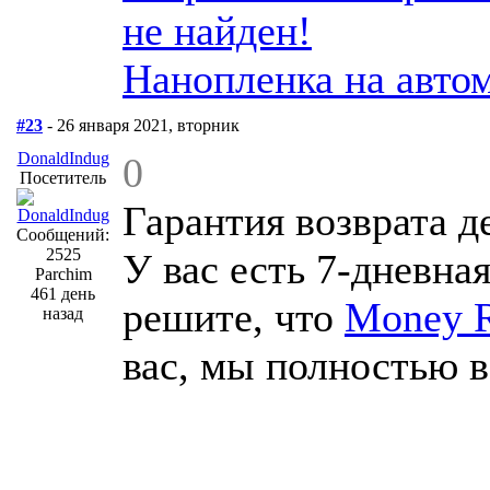
не найден!
Нанопленка на авто
#23
- 26 января 2021, вторник
DonaldIndug
0
Посетитель
Гарантия возврата д
Сообщений:
2525
У вас есть 7-дневна
Parchim
461 день
решите, что
Money R
назад
вас, мы полностью в