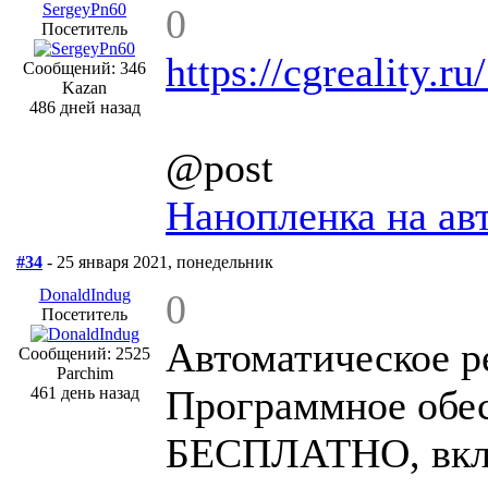
SergeyPn60
0
Посетитель
https://cgreality.ru
Сообщений: 346
Kazan
486 дней назад
@post
Нанопленка на ав
#34
- 25 января 2021, понедельник
DonaldIndug
0
Посетитель
Автоматическое р
Сообщений: 2525
Parchim
Программное обе
461 день назад
БЕСПЛАТНО, включ