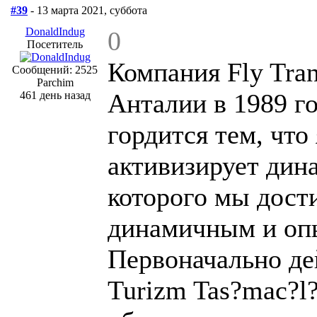
#39
- 13 марта 2021, суббота
DonaldIndug
0
Посетитель
Компания Fly Tran
Сообщений: 2525
Parchim
Анталии в 1989 г
461 день назад
гордится тем, что
активизирует дина
которого мы дост
динамичным и оп
Первоначально дей
Turizm Tas?mac?l?