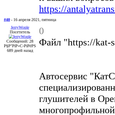
https://antalyatra
#40
- 16 апреля 2021, пятница
JerryWople
0
Посетитель
Файл "https://kat-
Сообщений: 28
Р§Р°РїР»С‹РіРёРЅ
689 дней назад
Автосервис "КатС
специализированны
глушителей в Оре
многопрофильной 