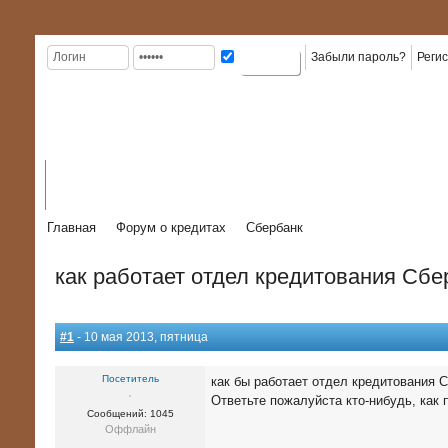
Забыли пароль?
Реги
ГЛАВНАЯ
КРЕДИТЫ
ВИДЫ
КАРТЫ
КРЕДИТ
К
На главную
ИНФОРМАЦИЯ
КРЕДИТОВ
КРЕДИТНЫЕ
В БАНКАХ
КР
Главная
Форум о кредитах
Сбербанк
как работает отдел кредитования Сбе
#1
- 10 мая 2013, пятница
Посетитель
как бы работает отдел кредитования С
Ответьте пожалуйста кто-нибудь, как 
Сообщений: 1045
Оффлайн