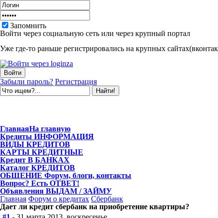
Запомнить
Войти через социальную сеть или через крупный портал
Уже где-то раньше регистрировались на крупных сайтах(вконтакт
Забыли пароль?
Регистрация
Главная
На главную
Кредиты
ИНФОРМАЦИЯ
ВИДЫ
КРЕДИТОВ
КАРТЫ
КРЕДИТНЫЕ
Кредит
В БАНКАХ
Каталог
КРЕДИТОВ
ОБЩЕНИЕ
Форум, блоги, контакты
Вопрос?
Есть ОТВЕТ!
Объявления
ВЫДАМ / ЗАЙМУ
Главная
Форум о кредитах
Сбербанк
Дает ли кредит сбербанк на приобретение квартиры?
#1
- 31 марта 2013, воскресенье