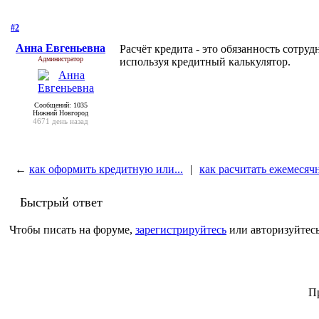
#2
- 12 мая 2013, воскресенье
Анна Евгеньевна
Расчёт кредита - это обязанность сотр
Администратор
используя кредитный калькулятор.
Сообщений: 1035
Нижний Новгород
4671 день назад
←
как оформить кредитную или...
|
как расчитать ежемесячн
Быстрый ответ
Чтобы писать на форуме,
зарегистрируйтесь
или авторизуйтесь
Пр