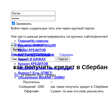
Запомнить
Войти через социальную сеть или через крупный портал
Уже где-то раньше регистрировались на крупных сайтах(вконтакте
Главная
На главную
Кредиты
ИНФОРМАЦИЯ
ВИДЫ
КРЕДИТОВ
Забыли пароль?
Регистрация
КАРТЫ
КРЕДИТНЫЕ
Главная
Форум о кредитах
Сбербанк
Кредит
В БАНКАХ
Каталог
КРЕДИТОВ
как получить кредит в Сбербан
ОБЩЕНИЕ
Форум, блоги, контакты
Вопрос?
Есть ОТВЕТ!
#1
- 18 апреля 2013, четверг
Объявления
ВЫДАМ / ЗАЙМУ
Посетитель
0
Сообщений: 1045
как также получить кредит в Сбербанк
Оффлайн
Сумеет ли мне кто-либо разъяснить.